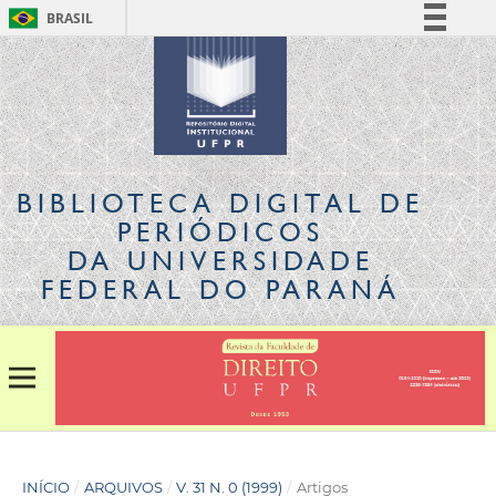
BRASIL
Simplifique!
Comunica BR
Participe
Acesso à informação
Legislação
BIBLIOTECA DIGITAL
DE
Canais
PERIÓDICOS
DA UNIVERSIDADE
FEDERAL DO PARANÁ
INÍCIO
/
ARQUIVOS
/
V. 31 N. 0 (1999)
/
Artigos