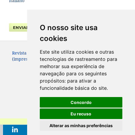
Italiano
O nosso site usa
ENVIAR SUBMISSÃO
cookies
Este site utiliza cookies e outras
Revista da Faculdade de Direito UFPR. ISSN 0104-3315
(impresso – até 2013) e 2236-7284 (eletrônico).
tecnologias de rastreamento para
melhorar sua experiência de
navegação para os seguintes
propósitos:
para ativar a
funcionalidade básica do site
.
Concordo
Eu recuso
Alterar as minhas preferências