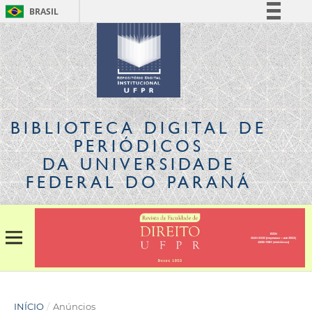
BRASIL
Simplifique!
Comunica BR
Participe
Acesso à informação
Legislação
BIBLIOTECA DIGITAL
DE
Canais
PERIÓDICOS
DA UNIVERSIDADE
FEDERAL DO PARANÁ
INÍCIO
/
Anúncios