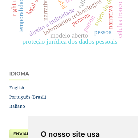
temporalidad histórica
sujeto de derecho
narrative
information technologies
células tronco
narrativa
direito à intimidade
persona
person
pessoa
modelo aberto
proteção jurídica dos dados pessoais
IDIOMA
English
Português (Brasil)
Italiano
O nosso site usa
ENVIAR SUBMISSÃO