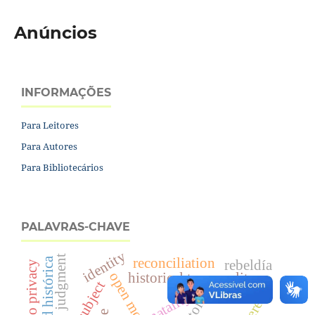
Anúncios
INFORMAÇÕES
Para Leitores
Para Autores
Para Bibliotecários
PALAVRAS-CHAVE
identity
judgment
reconciliation
rebeldía
right to privacy
open model
historical temporality
legal subject
editorial
natality