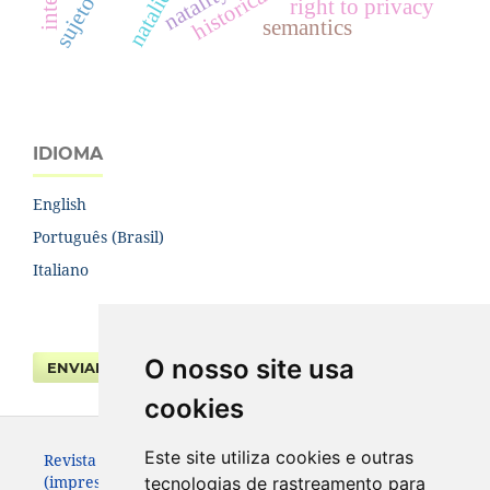
natalidade
natality
right to privacy
semantics
IDIOMA
English
Português (Brasil)
Italiano
O nosso site usa
ENVIAR SUBMISSÃO
cookies
Este site utiliza cookies e outras
Revista da Faculdade de Direito UFPR. ISSN 0104-3315
(impresso – até 2013) e 2236-7284 (eletrônico).
tecnologias de rastreamento para