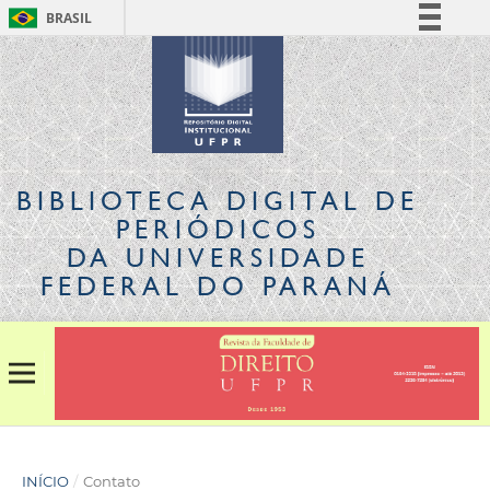
BRASIL
Simplifique!
Comunica BR
Participe
Acesso à informação
Legislação
BIBLIOTECA DIGITAL
DE
Canais
PERIÓDICOS
DA UNIVERSIDADE
FEDERAL DO PARANÁ
INÍCIO
/
Contato