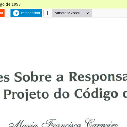
igo de 1998
ar
compartilhar