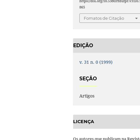
https://doi.org/10.5380/rfdufpr.v31i0.
865
Fomatos de Citação
EDIÇÃO
v. 31 n. 0 (1999)
SEÇÃO
Artigos
LICENÇA
Os autores que publicam na Revist