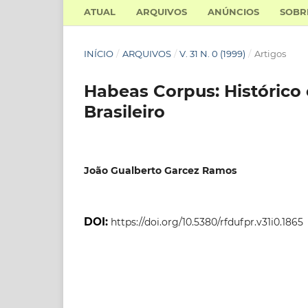
ATUAL
ARQUIVOS
ANÚNCIOS
SOB
INÍCIO
/
ARQUIVOS
/
V. 31 N. 0 (1999)
/
Artigos
Habeas Corpus: Histórico
Brasileiro
João Gualberto Garcez Ramos
DOI:
https://doi.org/10.5380/rfdufpr.v31i0.1865