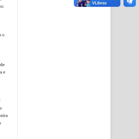
s:
m o
sde
a e
k
s
eira
o