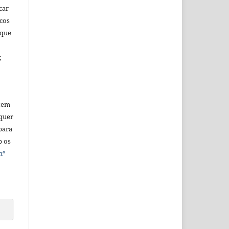
car
icos
 que
;
tem
quer
para
b os
nº