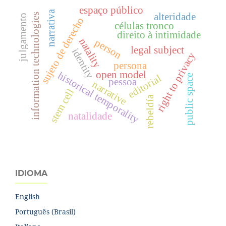
espaço público
narrativa
alteridade
information technologies
julgamento
sujeto de derecho
células tronco
direito à intimidade
natality
person
legal subject
identity
right to privacy
persona
open model
historical temporality
editorial
public space
pessoa
narrative
stem cell
rebeldía
natalidade
IDIOMA
English
Português (Brasil)