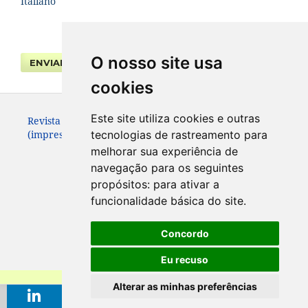
Italiano
O nosso site usa
ENVIAR SUBMISSÃO
cookies
Este site utiliza cookies e outras
Revista da Faculdade de Direito UFPR. ISSN 0104-3315
(impresso – até 2013) e 2236-7284 (eletrônico).
tecnologias de rastreamento para
melhorar sua experiência de
navegação para os seguintes
propósitos:
para ativar a
funcionalidade básica do site
.
Concordo
Eu recuso
Alterar as minhas preferências