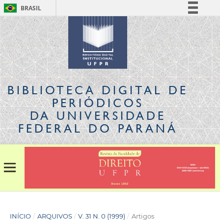
BRASIL
Simplifique!
Comunica BR
Participe
Acesso à informação
Legislação
BIBLIOTECA DIGITAL
DE
Canais
PERIÓDICOS
DA UNIVERSIDADE
FEDERAL DO PARANÁ
INÍCIO
/
ARQUIVOS
/
V. 31 N. 0 (1999)
/
Artigos