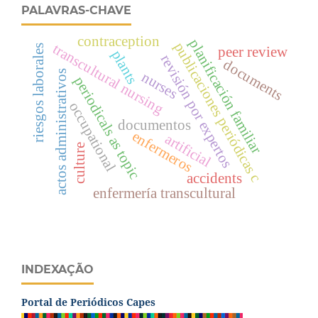
PALAVRAS-CHAVE
contraception
planificación familiar
publicaciones periódicas c
transcultural nursing
riesgos laborales
peer review
plants
revisión por expertos
documents
actos administrativos
nurses
periodicals as topic
occupational
documentos
enfermeros
artificial
culture
accidents
enfermería transcultural
INDEXAÇÃO
Portal de Periódicos Capes