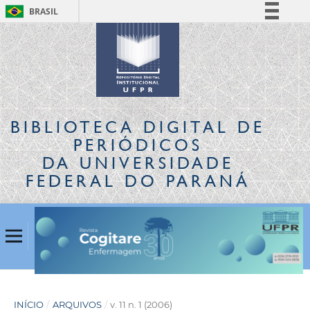
BRASIL
Simplifique!
Comunica BR
Participe
Acesso à informação
Legislação
BIBLIOTECA DIGITAL
DE
Canais
PERIÓDICOS
DA UNIVERSIDADE
FEDERAL DO PARANÁ
INÍCIO
/
ARQUIVOS
/
v. 11 n. 1 (2006)