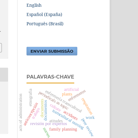
English
Español (España)
Português (Brasil)
.
ENVIAR SUBMISSÃO
PALAVRAS-CHAVE
artificial
enfermeros
etnografia
enfermería transcultural
periodicals as topic
plants
acts of administration
respiration
documents
documentos
anticoncepción
culture
trabajo
transcultural nursing
accidents
work
peer review
atitudes
revisión por expertos
nurses
family planning