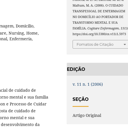
Maftum, M. A. (2006). O CUIDADO
TRANSPESSOAL DE ENFERMAGEM
NO DOMICÍLIO AO PORTADOR DE
TRANSTORNO MENTAL E SUA
magem, Domicílio,
FAMÍLIA.
Cogitare Enfermagem
,
11
(1)
care, Nursing, Home,
https://doi.org/10.5380/ce.v11i1.5973
onal, Enfermería,
Fomatos de Citação
EDIÇÃO
v. 11 n. 1 (2006)
cial de cuidado de
rno mental e sua família
SEÇÃO
son e Processo de Cuidar
osta de cuidado de
Artigo Original
orno mental e sua
o desenvolvimento da