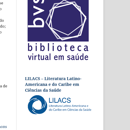
se
o
 do
udo;
o
LILACS – Literatura Latino-
Americana e do Caribe em
a de
Ciências da Saúde
mons