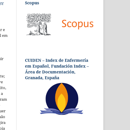
Scopus
 BY
r e
al em
ir
CUIDEN – Index de Enfermería
em Español, Fundación Index –
Área de Documentación,
te;
Granada, España
ve
ito,
 a
foram
ê
uer
não
ira
oia