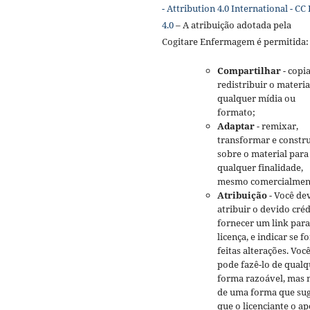
- Attribution 4.0 International - CC
4.0
– A atribuição adotada pela
Cogitare Enfermagem é permitida:
Compartilhar
- copia
redistribuir o materi
qualquer mídia ou
formato;
Adaptar
- remixar,
transformar e constru
sobre o material para
qualquer finalidade,
mesmo comercialmen
Atribuição
- Você de
atribuir o devido créd
fornecer um link para
licença, e indicar se 
feitas alterações. Voc
pode fazê-lo de qualq
forma razoável, mas 
de uma forma que sug
que o licenciante o ap