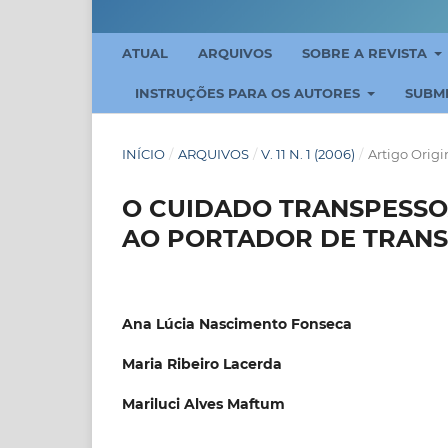
ATUAL
ARQUIVOS
SOBRE A REVISTA
INSTRUÇÕES PARA OS AUTORES
SUBM
INÍCIO
/
ARQUIVOS
/
V. 11 N. 1 (2006)
/
Artigo Origi
O CUIDADO TRANSPESSO
AO PORTADOR DE TRANS
Ana Lúcia Nascimento Fonseca
Maria Ribeiro Lacerda
Mariluci Alves Maftum