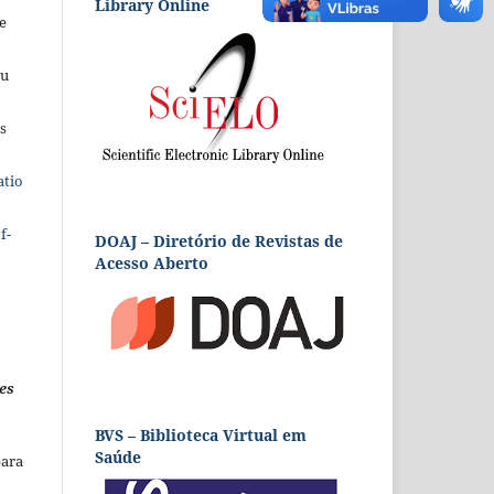
Library Online
e
eu
s
atio
f-
DOAJ – Diretório de Revistas de
Acesso Aberto
es
BVS – Biblioteca Virtual em
Saúde
para