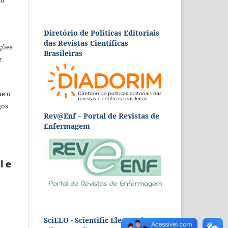
ão
Diretório de Políticas Editoriais
das Revistas Científicas
ções
Brasileiras
e
ue o
gos
Rev@Enf – Portal de Revistas de
Enfermagem
l e
SciELO - Scientific Electronic