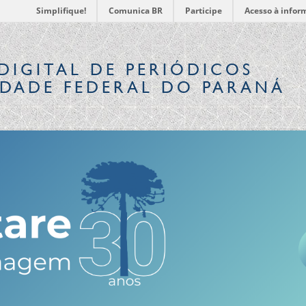
Simplifique!
Comunica BR
Participe
Acesso à infor
DIGITAL
DE PERIÓDICOS
IDADE FEDERAL DO PARANÁ