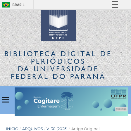
BRASIL
Simplifique!
Comunica BR
Participe
Acesso à informação
Legislação
BIBLIOTECA DIGITAL
DE
Canais
PERIÓDICOS
DA UNIVERSIDADE
FEDERAL DO PARANÁ
INÍCIO
/
ARQUIVOS
/
V. 30 (2025)
/
Artigo Original