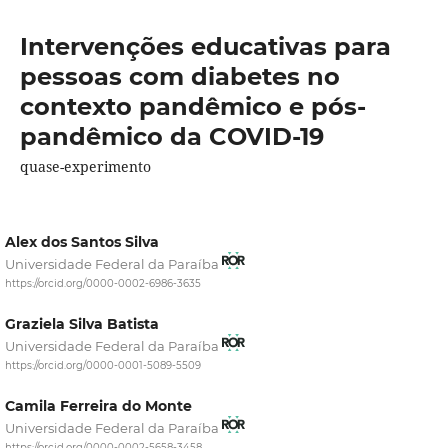
Intervenções educativas para
pessoas com diabetes no
contexto pandêmico e pós-
pandêmico da COVID-19
quase-experimento
Alex dos Santos Silva
Universidade Federal da Paraíba
https://orcid.org/0000-0002-6986-3635
Graziela Silva Batista
Universidade Federal da Paraíba
https://orcid.org/0000-0001-5089-5509
Camila Ferreira do Monte
Universidade Federal da Paraíba
https://orcid.org/0000-0002-5658-3458