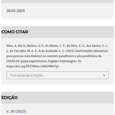
20-05-2025
COMO CITAR
Silva, A. dos S., Batista, G. S., do Monte, C. F., da Silva, E. G., dos Santos, C. L.
J., de Carvalho, M. A. P., & de Andrade, L. L. (2025). Intervenções educativas
para pessoas com diabetes no contexto pandêmico e pós-pandêmico da
COVID-19: quase-experimento.
Cogitare Enfermagem
,
30
.
https://doi.org/10.1590/ce.v30i0.96647pt
Fomatos de Citação
EDIÇÃO
v. 30 (2025)