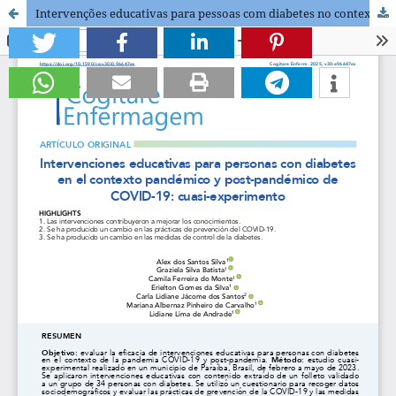
Intervenções educativas para pessoas com diabetes no contexto pandêmico e pós-pandêmico da COVID-19