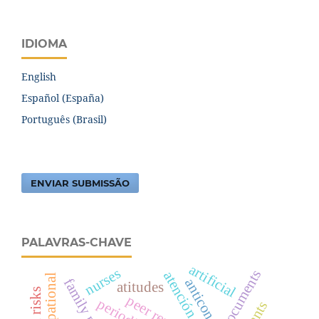
IDIOMA
English
Español (España)
Português (Brasil)
ENVIAR SUBMISSÃO
PALAVRAS-CHAVE
artificial
nurses
documents
occupational
atitudes
peer review
plants