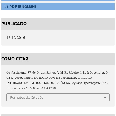
PDF (ENGLISH)
PUBLICADO
16-12-2016
COMO CITAR
do Nascimento, W. de O., dos Santos, A. M. R., Ribeiro, I. P., & Oliveira, A. D.
da S. (2016). PERFIL DO IDOSO COM INSUFICIÊNCIA CARDÍACA
INTERNADO EM UM HOSPITAL DE URGÊNCIA.
Cogitare Enfermagem
,
21
(4).
https://doi.org/10.5380/ce.v21i4.47084
Fomatos de Citação