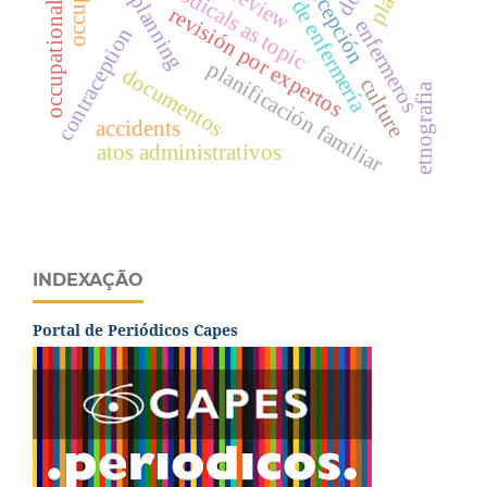
atención de enfermería
family planning
anticoncepción
occupational risks
periodicals as topic
revisión por expertos
enfermeros
contraception
planificación familiar
documentos
culture
etnografia
accidents
atos administrativos
INDEXAÇÃO
Portal de Periódicos Capes