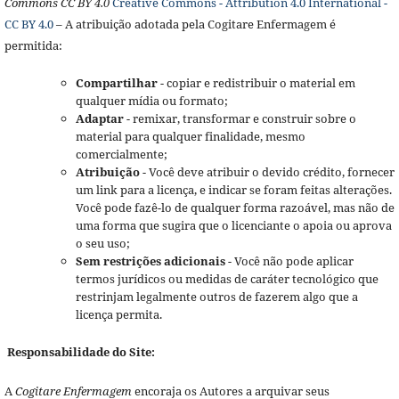
Commons CC BY 4.0
Creative Commons - Attribution 4.0 International -
CC BY 4.0
– A atribuição adotada pela Cogitare Enfermagem é
permitida:
Compartilhar
- copiar e redistribuir o material em
qualquer mídia ou formato;
Adaptar
- remixar, transformar e construir sobre o
material para qualquer finalidade, mesmo
comercialmente;
Atribuição
- Você deve atribuir o devido crédito, fornecer
um link para a licença, e indicar se foram feitas alterações.
Você pode fazê-lo de qualquer forma razoável, mas não de
uma forma que sugira que o licenciante o apoia ou aprova
o seu uso;
Sem restrições adicionais
- Você não pode aplicar
termos jurídicos ou medidas de caráter tecnológico que
restrinjam legalmente outros de fazerem algo que a
licença permita.
Responsabilidade do Site:
A
Cogitare Enfermagem
encoraja os Autores a arquivar seus