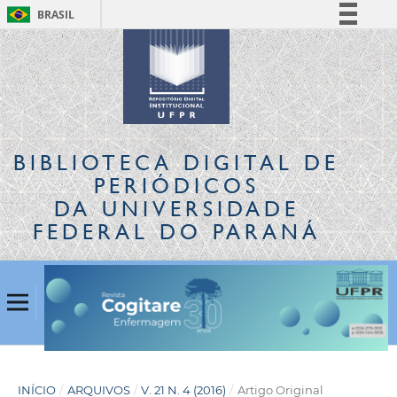
BRASIL
Simplifique!
Comunica BR
Participe
Acesso à informação
Legislação
BIBLIOTECA DIGITAL
DE
Canais
PERIÓDICOS
DA UNIVERSIDADE
FEDERAL DO PARANÁ
INÍCIO
/
ARQUIVOS
/
V. 21 N. 4 (2016)
/
Artigo Original