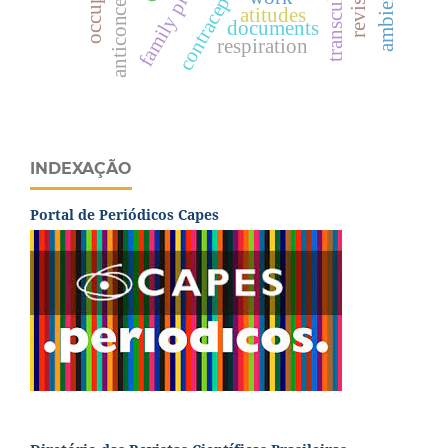
family planning
anticoncepción
contraception
atitudes
documents
respiration
INDEXAÇÃO
Portal de Periódicos Capes