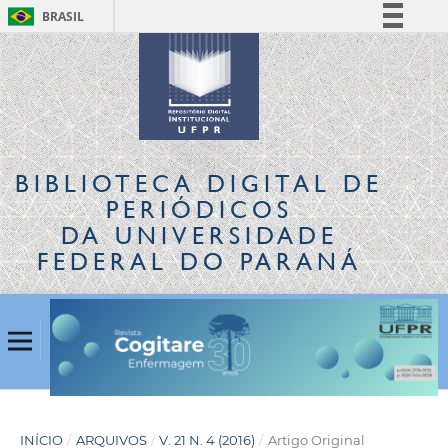
BRASIL
Simplifique!
Comunica BR
Participe
Acesso à informação
Legislação
BIBLIOTECA DIGITAL
DE
Canais
PERIÓDICOS
DA UNIVERSIDADE
FEDERAL DO PARANÁ
INÍCIO
/
ARQUIVOS
/
V. 21 N. 4 (2016)
/
Artigo Original