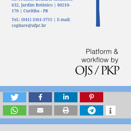
632, Jardim Botânico | 80210-
170 | Curitiba - PR
Tel.: (041) 3361-3755 | E-mail:
cogitare@ufpr.br