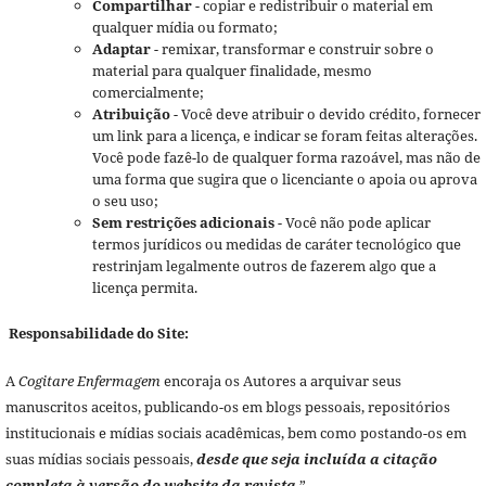
Compartilhar
- copiar e redistribuir o material em
qualquer mídia ou formato;
Adaptar
- remixar, transformar e construir sobre o
material para qualquer finalidade, mesmo
comercialmente;
Atribuição
- Você deve atribuir o devido crédito, fornecer
um link para a licença, e indicar se foram feitas alterações.
Você pode fazê-lo de qualquer forma razoável, mas não de
uma forma que sugira que o licenciante o apoia ou aprova
o seu uso;
Sem restrições adicionais
- Você não pode aplicar
termos jurídicos ou medidas de caráter tecnológico que
restrinjam legalmente outros de fazerem algo que a
licença permita.
Responsabilidade do Site:
A
Cogitare Enfermagem
encoraja os Autores a arquivar seus
manuscritos aceitos, publicando-os em blogs pessoais, repositórios
institucionais e mídias sociais acadêmicas, bem como postando-os em
suas mídias sociais pessoais,
desde que seja incluída a citação
completa à versão do website da revista
.”