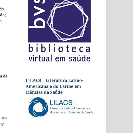
 do
udo;
o
a de
LILACS – Literatura Latino-
Americana e do Caribe em
Ciências da Saúde
mons
 BY