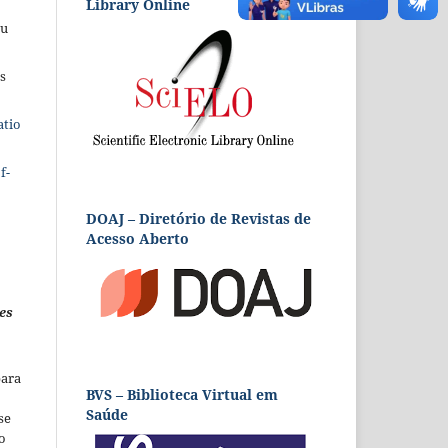
Library Online
eu
s
atio
f-
DOAJ – Diretório de Revistas de
Acesso Aberto
es
para
BVS – Biblioteca Virtual em
Saúde
se
o