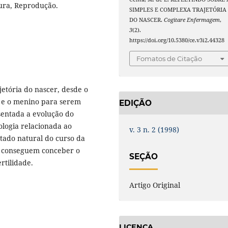
tura, Reprodução.
SIMPLES E COMPLEXA TRAJETÓRIA
DO NASCER.
Cogitare Enfermagem
,
3
(2).
https://doi.org/10.5380/ce.v3i2.44328
Fomatos de Citação
etória do nascer, desde o
a e o menino para serem
EDIÇÃO
esentada a evolução do
logia relacionada ao
v. 3 n. 2 (1998)
tado natural do curso da
o conseguem conceber o
SEÇÃO
rtilidade.
Artigo Original
LICENÇA