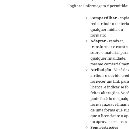
Cogitare Enfermagem é permitida:
Compartilhar
- copia
redistribuir o materi
qualquer mídia ou
formato;
Adaptar
- remixar,
transformar e constru
sobre o material para
qualquer finalidade,
mesmo comercialmen
Atribuição
- Você de
atribuir o devido créd
fornecer um link para
licença, e indicar se 
feitas alterações. Voc
pode fazê-lo de qualq
forma razoável, mas 
de uma forma que sug
que o licenciante o ap
ou aprova o seu uso;
Sem restrições