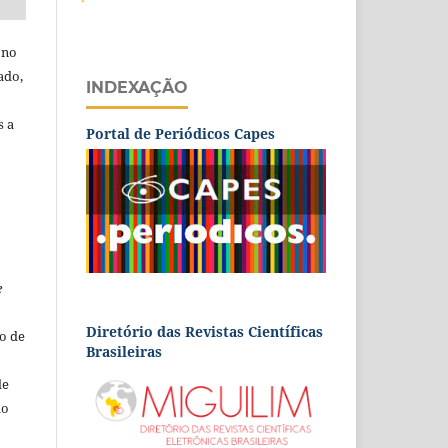
 no
ado,
INDEXAÇÃO
s a
Portal de Periódicos Capes
e
Diretório das Revistas Científicas
o de
Brasileiras
de
ão