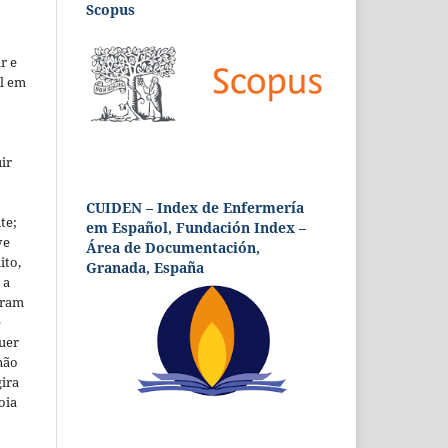
Scopus
r e
al em
ir
CUIDEN – Index de Enfermería
te;
em Español, Fundación Index –
ve
Área de Documentación,
ito,
Granada, España
 a
foram
ê
uer
não
ira
oia