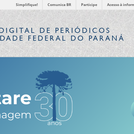
Simplifique!
Comunica BR
Participe
Acesso à infor
DIGITAL
DE PERIÓDICOS
IDADE FEDERAL DO PARANÁ