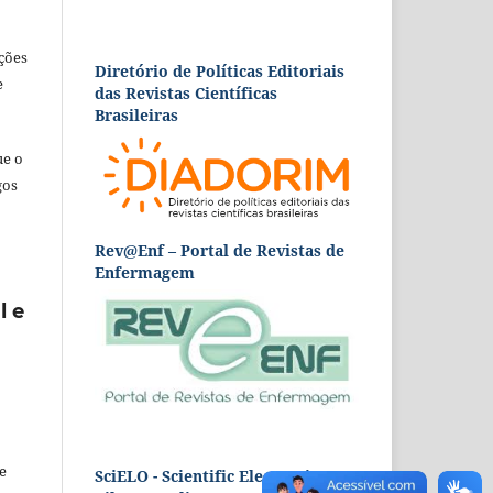
ções
Diretório de Políticas Editoriais
e
das Revistas Científicas
Brasileiras
ue o
gos
Rev@Enf – Portal de Revistas de
Enfermagem
l e
e
SciELO - Scientific Electronic