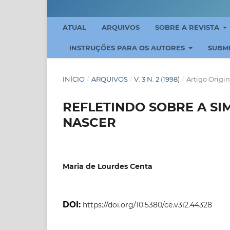
ATUAL
ARQUIVOS
SOBRE A REVISTA
INSTRUÇÕES PARA OS AUTORES
SUBM
INÍCIO
/
ARQUIVOS
/
V. 3 N. 2 (1998)
/
Artigo Origin
REFLETINDO SOBRE A SI
NASCER
Maria de Lourdes Centa
DOI:
https://doi.org/10.5380/ce.v3i2.44328