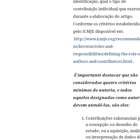
identificação, qual o tipo de
contribuição individual que exerc
durante a elaboração do artigo.
Conforme os critérios estabelecido
pelo ICMJE disponível em:
http://www.icmje.org/recommend
ns/browse/roles-and-
responsibilities/defining-the-role-o
authors-and-contributors.html
.
É importante destacar que são
considerados quatro critérios
mínimos de autoria, e todos
aqueles designados como autor
devem atendê-los, são eles:
Contribuições substanciais 
a concepção ou desenho do
estudo; ou a aquisição, análi
ou interpretação de dados d