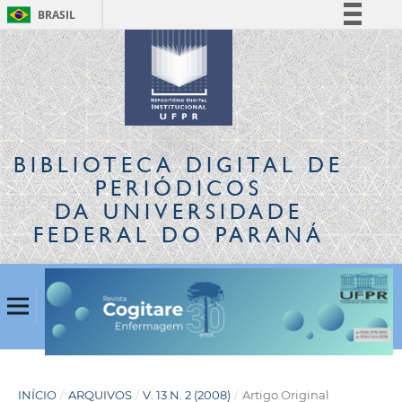
BRASIL
Simplifique!
Comunica BR
Participe
Acesso à informação
Legislação
BIBLIOTECA DIGITAL
DE
Canais
PERIÓDICOS
DA UNIVERSIDADE
FEDERAL DO PARANÁ
INÍCIO
/
ARQUIVOS
/
V. 13 N. 2 (2008)
/
Artigo Original