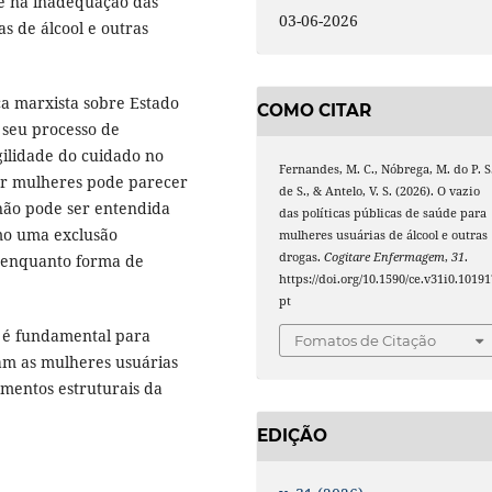
 e na inadequação das
03-06-2026
as de álcool e outras
ca marxista sobre Estado
COMO CITAR
m seu processo de
gilidade do cuidado no
Fernandes, M. C., Nóbrega, M. do P. S
or mulheres pode parecer
de S., & Antelo, V. S. (2026). O vazio
a não pode ser entendida
das políticas públicas de saúde para
mo uma exclusão
mulheres usuárias de álcool e outras
drogas.
Cogitare Enfermagem
,
31
.
o enquanto forma de
https://doi.org/10.1590/ce.v31i0.10191
pt
 é fundamental para
Fomatos de Citação
am as mulheres usuárias
amentos estruturais da
EDIÇÃO