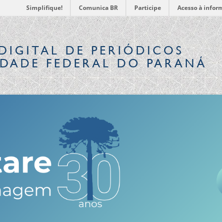
Simplifique!
Comunica BR
Participe
Acesso à infor
DIGITAL
DE PERIÓDICOS
IDADE FEDERAL DO PARANÁ