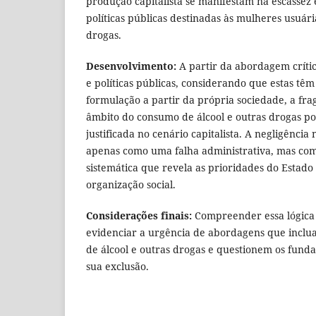
produção capitalista se manifestam na escassez
políticas públicas destinadas às mulheres usuári
drogas.
Desenvolvimento:
A partir da abordagem críti
e políticas públicas, considerando que estas tê
formulação a partir da própria sociedade, a fra
âmbito do consumo de álcool e outras drogas p
justificada no cenário capitalista. A negligênci
apenas como uma falha administrativa, mas co
sistemática que revela as prioridades do Estad
organização social.
Considerações finais:
Compreender essa lógica
evidenciar a urgência de abordagens que inclu
de álcool e outras drogas e questionem os fund
sua exclusão.