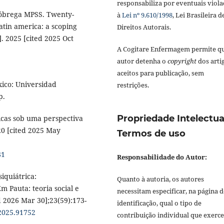
responsabiliza por eventuais viola
 Nóbrega MPSS. Twenty-
à
Lei nº 9.610/1998
, Lei Brasileira d
atin america: a scoping
Direitos Autorais.
]. 2025 [cited 2025 Oct
A Cogitare Enfermagem permite q
autor detenha o
copyright
dos arti
aceitos para publicação, sem
xico: Universidad
restrições.
p.
Propriedade Intelectua
licas sob uma perspectiva
20 [cited 2025 May
Termos de uso
81
Responsabilidade do Autor:
iquiátrica:
Quanto à autoria, os autores
m Pauta: teoria social e
necessitam especificar, na página d
 2026 Mar 30];23(59):173-
identificação, qual o tipo de
.2025.91752
contribuição individual que exerc