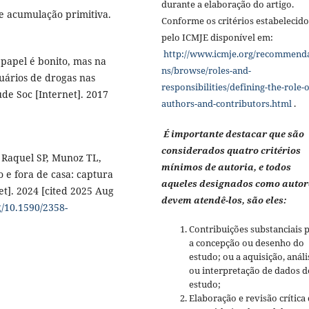
durante a elaboração do artigo.
 e acumulação primitiva.
Conforme os critérios estabelecido
pelo ICMJE disponível em:
http://www.icmje.org/recommend
 papel é bonito, mas na
ns/browse/roles-and-
uários de drogas nas
responsibilities/defining-the-role-o
ude Soc [Internet]. 2017
authors-and-contributors.html
.
É importante destacar que são
considerados quatro critérios
 Raquel SP, Munoz TL,
mínimos de autoria, e todos
 e fora de casa: captura
aqueles designados como autor
]. 2024 [cited 2025 Aug
devem atendê-los, são eles:
g/10.1590/2358-
Contribuições substanciais 
a concepção ou desenho do
estudo; ou a aquisição, análi
ou interpretação de dados d
estudo;
Elaboração e revisão crítica