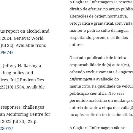
A Cogitare Enfermagem se reserva
direito de efetuar, no artigo public
alterações de ordem normativa,
ortográfica e gramatical, com vista
manter o padrão culto da língua,
tus report on alcohol and
respeitando, porém, o estilo dos
s 2024. Geneva: World
autores.
Jul 22]. Available from:
0096745
O estudo publicado é de inteira
responsabilidade do(s) autor(es),
 Jeffery H. Raising a
cabendo exclusivamente à
Cogitar
 drug policy and
Enfermagem
a avaliação do
es. Int J Environ Res
manuscrito, na qualidade de veícul
];22(10):1584. Available
publicação científica. Não será
permitido acréscimo ou mudança 
 responses, challenges
autoria durante a etapa de avaliaç
ean Monitoring Centre for
ou após aceite do texto submetido.
 2025 Jul 23]. 22 p.
A Cogitare Enfermagem não se
/28072/