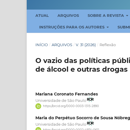
ATUAL
ARQUIVOS
SOBRE A REVISTA
INSTRUÇÕES PARA OS AUTORES
SUBM
INÍCIO
/
ARQUIVOS
/
V. 31 (2026)
/
Reflexão
O vazio das políticas púb
de álcool e outras drogas
Mariana Coronato Fernandes
Universidade de São Paulo
https://orcid.org/0000-0003-1315-2890
Maria do Perpétuo Socorro de Sousa Nóbre
Universidade de São Paulo
https://orcid.org/0000-0002-4974-0611