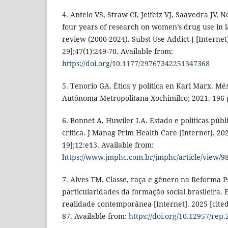
4. Antelo VS, Straw CI, Jeifetz VJ, Saavedra JV,
four years of research on women’s drug use in l
review (2000-2024). Subst Use Addict J [Internet
29];47(1):249-70. Available from:
https://doi.org/10.1177/29767342251347368
5. Tenorio GA. Ética y política en Karl Marx. Mé
Autónoma Metropolitana-Xochimilco; 2021. 196 
6. Bonnet A, Huwiler LA. Estado e políticas púb
crítica. J Manag Prim Health Care [Internet]. 20
19];12:e13. Available from:
https://www.jmphc.com.br/jmphc/article/view/9
7. Alves TM. Classe, raça e gênero na Reforma Ps
particularidades da formação social brasileira. E
realidade contemporânea [Internet]. 2025 [cited
87. Available from:
https://doi.org/10.12957/rep