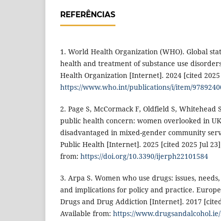
REFERÊNCIAS
1. World Health Organization (WHO). Global sta
health and treatment of substance use disorder
Health Organization [Internet]. 2024 [cited 2025 
https://www.who.int/publications/i/item/978924
2. Page S, McCormack F, Oldfield S, Whitehead S,
public health concern: women overlooked in UK
disadvantaged in mixed-gender community servic
Public Health [Internet]. 2025 [cited 2025 Jul 23
from:
https://doi.org/10.3390/ijerph22101584
3. Arpa S. Women who use drugs: issues, needs,
and implications for policy and practice. Europ
Drugs and Drug Addiction [Internet]. 2017 [cited
Available from:
https://www.drugsandalcohol.ie