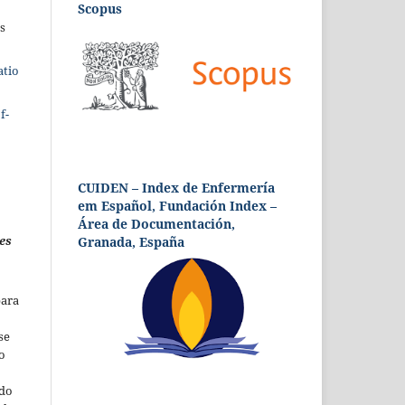
Scopus
s
atio
f-
CUIDEN – Index de Enfermería
em Español, Fundación Index –
Área de Documentación,
es
Granada, España
para
se
o
 do