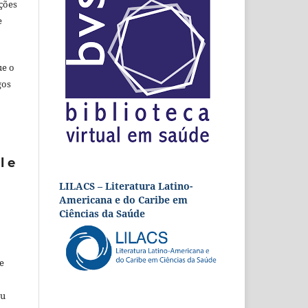
ções
e
ue o
gos
l e
LILACS – Literatura Latino-
Americana e do Caribe em
Ciências da Saúde
e
eu