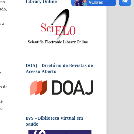
Library Online
 no
ado,
s a
DOAJ – Diretório de Revistas de
Acesso Aberto
e
o de
de
ão
BVS – Biblioteca Virtual em
Saúde