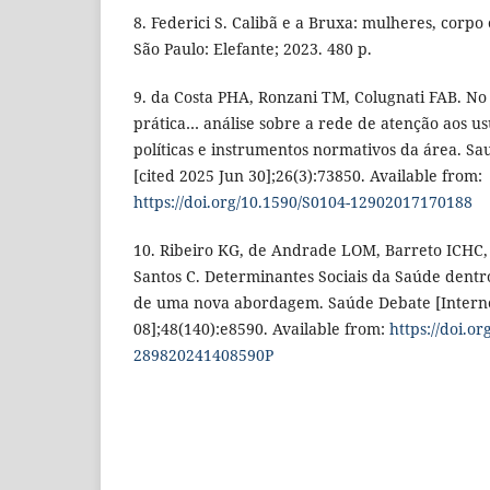
8. Federici S. Calibã e a Bruxa: mulheres, corpo
São Paulo: Elefante; 2023. 480 p.
9. da Costa PHA, Ronzani TM, Colugnati FAB. No
prática… análise sobre a rede de atenção aos us
políticas e instrumentos normativos da área. Sa
[cited 2025 Jun 30];26(3):73850. Available from:
https://doi.org/10.1590/S0104-12902017170188
10. Ribeiro KG, de Andrade LOM, Barreto ICHC,
Santos C. Determinantes Sociais da Saúde dentro
de uma nova abordagem. Saúde Debate [Internet
08];48(140):e8590. Available from:
https://doi.or
289820241408590P