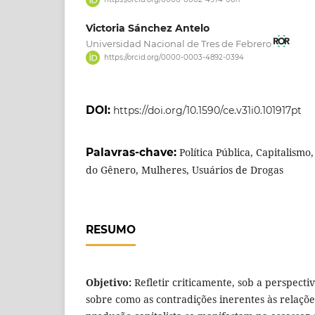
Victoria Sánchez Antelo
Universidad Nacional de Tres de Febrero
https://orcid.org/0000-0003-4892-0394
DOI:
https://doi.org/10.1590/ce.v31i0.101917pt
Palavras-chave:
Política Pública, Capitalismo
do Gênero, Mulheres, Usuários de Drogas
RESUMO
Objetivo:
Refletir criticamente, sob a perspecti
sobre como as contradições inerentes às relaçõe