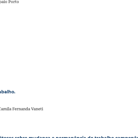
paio Porto
abalho.
Camila Fernanda Vaneti
ipóteses sobre mudança e permanência do trabalho camponê