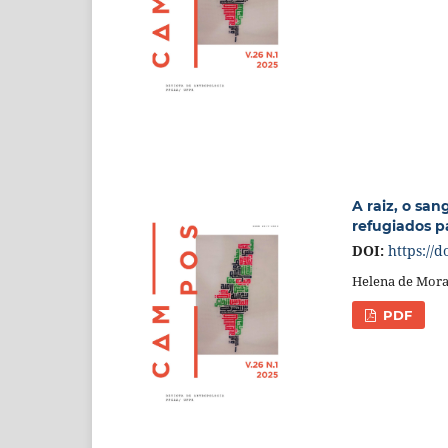
A raiz, o san
refugiados pa
DOI:
https://d
Helena de Mora
PDF