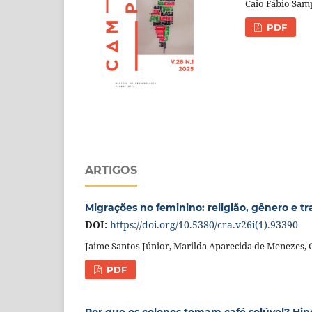
Caio Fábio Sam
PDF
ARTIGOS
Migrações no feminino: religião, gênero e tr
DOI:
https://doi.org/10.5380/cra.v26i(1).93390
Jaime Santos Júnior, Marilda Aparecida de Menezes, 
PDF
Por que os colonos tomam café solúvel? H