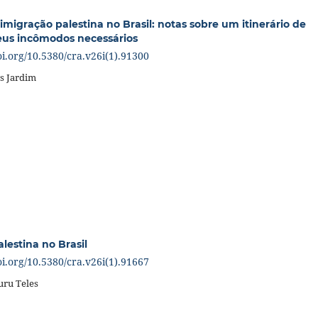
imigração palestina no Brasil: notas sobre um itinerário de
eus incômodos necessários
oi.org/10.5380/cra.v26i(1).91300
s Jardim
lestina no Brasil
oi.org/10.5380/cra.v26i(1).91667
ru Teles