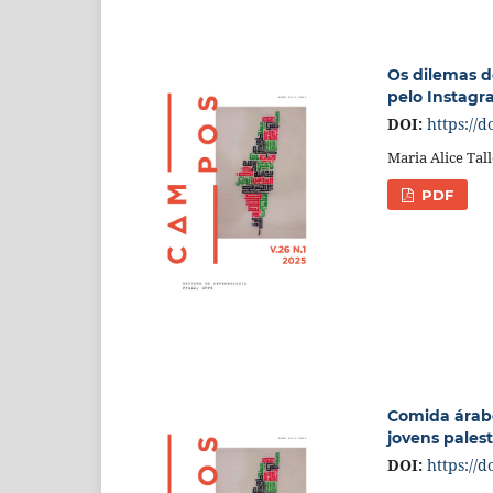
Os dilemas d
pelo Instagr
DOI:
https://d
Maria Alice Ta
PDF
Comida árabe
jovens pales
DOI:
https://d