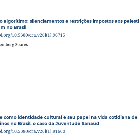
o algorítimo: silenciamentos e restrições impostos aos palest
am no Brasil
oi.org/10.5380/cra.v26i(1).96715
llemberg Soares
 como identidade cultural e seu papel na vida cotidiana de
tinos no Brasil: o caso da Juventude Sanaúd
oi.org/10.5380/cra.v26i(1).91660