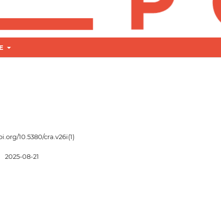
RE
oi.org/10.5380/cra.v26i(1)
:
2025-08-21