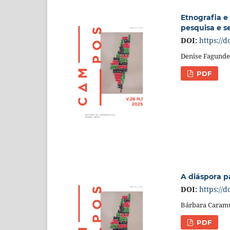
Etnografia e 
pesquisa e s
DOI:
https://d
Denise Fagunde
PDF
A diáspora pa
DOI:
https://d
Bárbara Caramu
PDF