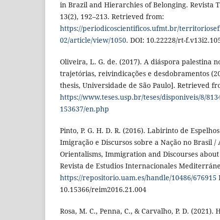
in Brazil and Hierarchies of Belonging. Revista T
13(2), 192–213. Retrieved from:
https://periodicoscientificos.ufmt.br/territorios
02/article/view/1050
. DOI: 10.22228/rt-f.v13i2.10
Oliveira, L. G. de. (2017). A diáspora palestina n
trajetórias, reivindicações e desdobramentos (20
thesis, Universidade de São Paulo]. Retrieved f
https://www.teses.usp.br/teses/disponiveis/8/81
153637/en.php
Pinto, P. G. H. D. R. (2016). Labirinto de Espelho
Imigração e Discursos sobre a Nação no Brasil / 
Orientalisms, Immigration and Discourses about 
Revista de Estudios Internacionales Mediterráne
https://repositorio.uam.es/handle/10486/676915
10.15366/reim2016.21.004
Rosa, M. C., Penna, C., & Carvalho, P. D. (2021).