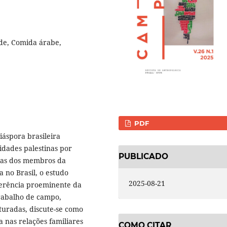
ade, Comida árabe,
PDF
iáspora brasileira
dades palestinas por
PUBLICADO
cias dos membros da
 no Brasil, o estudo
2025-08-21
ferência proeminente da
trabalho de campo,
turadas, discute-se como
a nas relações familiares
COMO CITAR