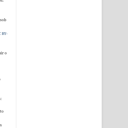
os:
 sob
C BY-
ir o
e
s:
ito
m