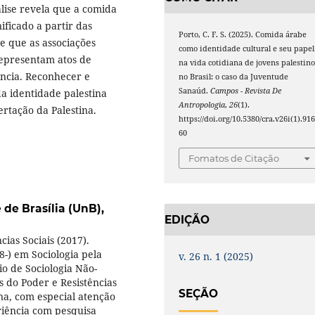
lise revela que a comida
ficado a partir das
Porto, C. F. S. (2025). Comida árabe
e que as associações
como identidade cultural e seu papel
representam atos de
na vida cotidiana de jovens palestino
ência. Reconhecer e
no Brasil: o caso da Juventude
Sanaúd.
Campos - Revista De
a identidade palestina
Antropologia
,
26
(1).
ertação da Palestina.
https://doi.org/10.5380/cra.v26i(1).91
60
Fomatos de Citação
de Brasília (UnB),
EDIÇÃO
ias Sociais (2017).
-) em Sociologia pela
v. 26 n. 1 (2025)
o de Sociologia Não-
 do Poder e Resistências
SEÇÃO
na, com especial atenção
eriência com pesquisa