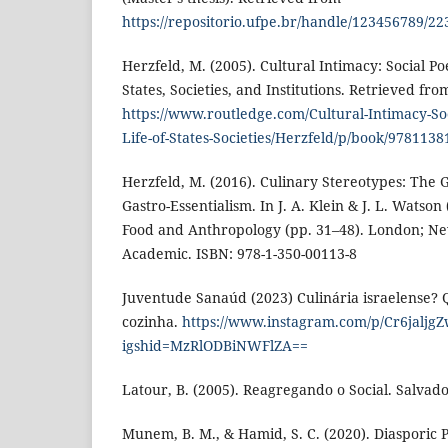
https://repositorio.ufpe.br/handle/123456789/22
Herzfeld, M. (2005). Cultural Intimacy: Social Poe
States, Societies, and Institutions. Retrieved fro
https://www.routledge.com/Cultural-Intimacy-Soc
Life-of-States-Societies/Herzfeld/p/book/978113
Herzfeld, M. (2016). Culinary Stereotypes: The Gu
Gastro-Essentialism. In J. A. Klein & J. L. Watso
Food and Anthropology (pp. 31–48). London; N
Academic. ISBN: 978-1-350-00113-8
Juventude Sanaúd (2023) Culinária israelense? 
cozinha.
https://www.instagram.com/p/Cr6jaljgZ
igshid=MzRlODBiNWFlZA==
Latour, B. (2005). Reagregando o Social. Salvad
Munem, B. M., & Hamid, S. C. (2020). Diasporic 