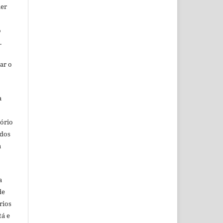
uer
o
o.
ar o
a
o
tório
ados
a
a
de
rios
tá e