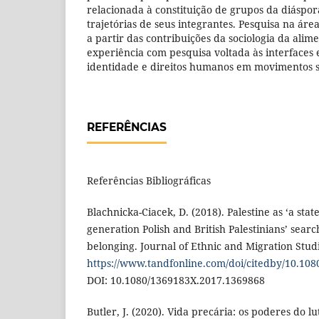
relacionada à constituição de grupos da diáspora
trajetórias de seus integrantes. Pesquisa na ár
a partir das contribuições da sociologia da alim
experiência com pesquisa voltada às interfaces 
identidade e direitos humanos em movimentos so
REFERÊNCIAS
Referências Bibliográficas
Blachnicka-Ciacek, D. (2018). Palestine as ‘a stat
generation Polish and British Palestinians’ sear
belonging. Journal of Ethnic and Migration Studi
https://www.tandfonline.com/doi/citedby/10.10
DOI: 10.1080/1369183X.2017.1369868
Butler, J. (2020). Vida precária: os poderes do lut