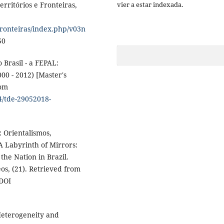
erritórios e Fronteiras,
vier a estar indexada.
efronteiras/index.php/v03n
50
o Brasil - a FEPAL:
00 - 2012) [Master's
rom
34/tde-29052018-
s: Orientalismos,
A Labyrinth of Mirrors:
the Nation in Brazil.
os, (21). Retrieved from
DOI
 Heterogeneity and