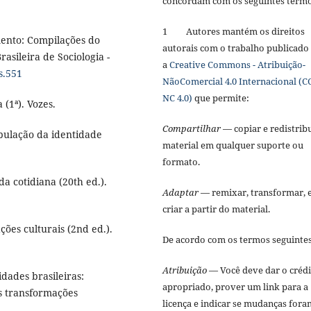
concordam com os seguintes term
1 Autores mantém os direitos
mento: Compilações do
autorais com o trabalho publicado
asileira de Sociologia -
a
Creative Commons - Atribuição-
s.551
NãoComercial 4.0 Internacional (C
NC 4.0)
que permite:
 (1ª). Vozes.
Compartilhar
— copiar e redistribu
ipulação da identidade
material em qualquer suporte ou
formato.
a cotidiana (20th ed.).
Adaptar
— remixar, transformar, 
criar a partir do material.
ções culturais (2nd ed.).
De acordo com os termos seguinte
Atribuição
— Você deve dar o créd
idades brasileiras:
apropriado, prover um link para a
s transformações
licença e indicar se mudanças fora