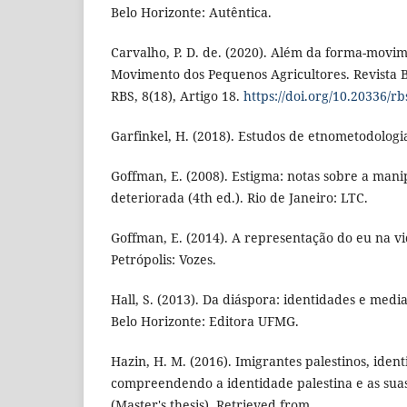
Belo Horizonte: Autêntica.
Carvalho, P. D. de. (2020). Além da forma-movi
Movimento dos Pequenos Agricultores. Revista Br
RBS, 8(18), Artigo 18.
https://doi.org/10.20336/rb
Garfinkel, H. (2018). Estudos de etnometodologia
Goffman, E. (2008). Estigma: notas sobre a man
deteriorada (4th ed.). Rio de Janeiro: LTC.
Goffman, E. (2014). A representação do eu na vid
Petrópolis: Vozes.
Hall, S. (2013). Da diáspora: identidades e media
Belo Horizonte: Editora UFMG.
Hazin, H. M. (2016). Imigrantes palestinos, ident
compreendendo a identidade palestina e as sua
(Master's thesis). Retrieved from