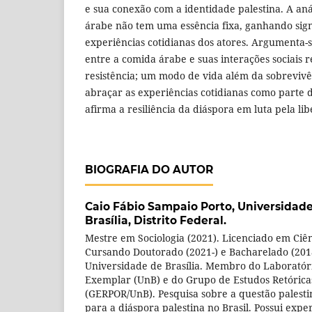
e sua conexão com a identidade palestina. A aná
árabe não tem uma essência fixa, ganhando signi
experiências cotidianas dos atores. Argumenta-s
entre a comida árabe e suas interações sociais 
resistência; um modo de vida além da sobreviv
abraçar as experiências cotidianas como parte d
afirma a resiliência da diáspora em luta pela lib
BIOGRAFIA DO AUTOR
Caio Fábio Sampaio Porto,
Universidade 
Brasília, Distrito Federal.
Mestre em Sociologia (2021). Licenciado em Ciênc
Cursando Doutorado (2021-) e Bacharelado (2018
Universidade de Brasília. Membro do Laboratóri
Exemplar (UnB) e do Grupo de Estudos Retóricas
(GERPOR/UnB). Pesquisa sobre a questão palesti
para a diáspora palestina no Brasil. Possui exp