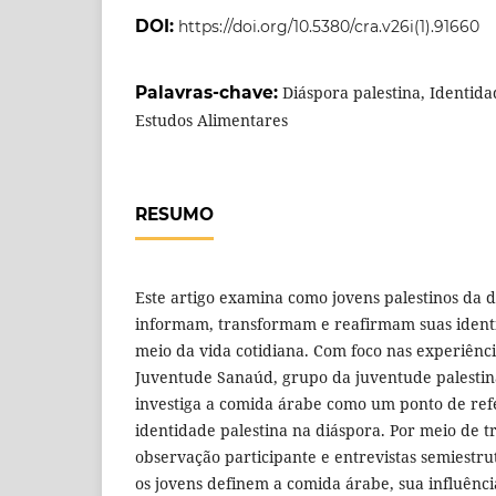
DOI:
https://doi.org/10.5380/cra.v26i(1).91660
Palavras-chave:
Diáspora palestina, Identid
Estudos Alimentares
RESUMO
Este artigo examina como jovens palestinos da d
informam, transformam e reafirmam suas identi
meio da vida cotidiana. Com foco nas experiên
Juventude Sanaúd, grupo da juventude palestina
investiga a comida árabe como um ponto de re
identidade palestina na diáspora. Por meio de 
observação participante e entrevistas semiestru
os jovens definem a comida árabe, sua influênci