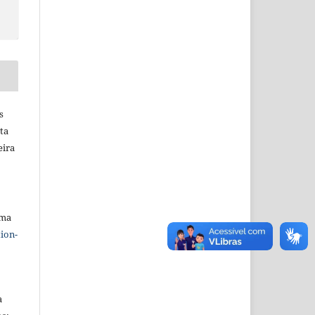
s
ta
eira
uma
ion-
a