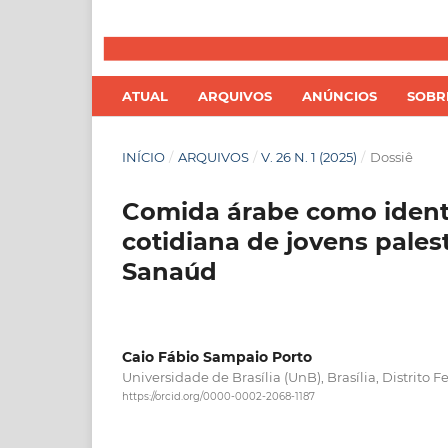
ATUAL
ARQUIVOS
ANÚNCIOS
SOB
INÍCIO
/
ARQUIVOS
/
V. 26 N. 1 (2025)
/
Dossiê
Comida árabe como identi
cotidiana de jovens pales
Sanaúd
Caio Fábio Sampaio Porto
Universidade de Brasília (UnB), Brasília, Distrito F
https://orcid.org/0000-0002-2068-1187