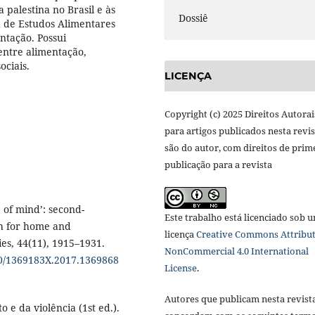
 palestina no Brasil e às
Dossiê
ea de Estudos Alimentares
entação. Possui
entre alimentação,
ciais.
LICENÇA
Copyright (c) 2025 Direitos Autorai
para artigos publicados nesta revis
são do autor, com direitos de prim
publicação para a revista
e of mind’: second-
Este trabalho está licenciado sob 
ch for home and
licença
Creative Commons Attribut
es, 44(11), 1915–1931.
NonCommercial 4.0 International
80/1369183X.2017.1369868
License
.
Autores que publicam nesta revist
o e da violência (1st ed.).