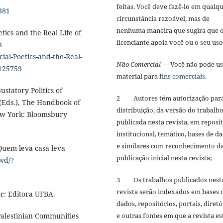
feitas. Você deve fazê-lo em qualq
381
circunstância razoável, mas de
nenhuma maneira que sugira que 
tics and the Real Life of
licenciante apoia você ou o seu us
m
ial-Poetics-and-the-Real-
Não Comercial
— Você não pode us
8125759
material para
fins comerciais
.
statory Politics of
2 Autores têm autorização par
n (Eds.), The Handbook of
distribuição, da versão do trabalh
ew York: Bloomsbury
publicada nesta revista, em reposi
institucional, temático, bases de d
e similares com reconhecimento d
Quem leva casa leva
publicação inicial nesta revista;
wd/?
3 Os trabalhos publicados nest
revista serão indexados em bases 
or: Editora UFBA.
dados, repositórios, portais, diretó
Palestinian Communities
e outras fontes em que a revista es