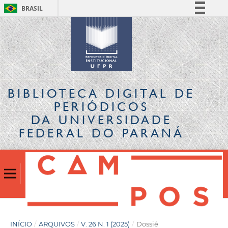
BRASIL
Simplifique!
Comunica BR
Participe
Acesso à informação
Legislação
BIBLIOTECA DIGITAL
DE
Canais
PERIÓDICOS
DA UNIVERSIDADE
FEDERAL DO PARANÁ
INÍCIO
/
ARQUIVOS
/
V. 26 N. 1 (2025)
/
Dossiê