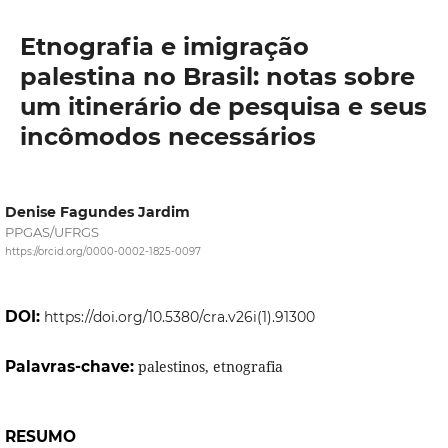
Etnografia e imigração
palestina no Brasil: notas sobre
um itinerário de pesquisa e seus
incômodos necessários
Denise Fagundes Jardim
PPGAS/UFRGS
https://orcid.org/0000-0002-1825-0097
DOI:
https://doi.org/10.5380/cra.v26i(1).91300
Palavras-chave:
palestinos, etnografia
RESUMO