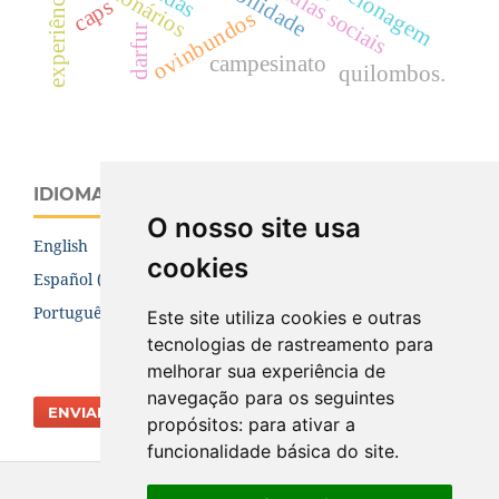
experiência(s)
missionários
mídias sociais
clonagem
caps
ovinbundos
darfur
campesinato
quilombos.
IDIOMA
O nosso site usa
English
cookies
Español (España)
Português (Brasil)
Este site utiliza cookies e outras
tecnologias de rastreamento para
melhorar sua experiência de
navegação para os seguintes
ENVIAR SUBMISSÃO
propósitos:
para ativar a
funcionalidade básica do site
.