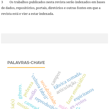
3 Os trabalhos publicados nesta revista serão indexados em bases
de dados, repositórios, portais, diretórios e outras fontes em que a
revista está e vier a estar indexada.
PALAVRAS-CHAVE
campos
fábrica tomada.
fazer etnográfico
‘cultura fabril’
articulação.
sociabilidade.
pobreza
gênero.
espiritanos
sudão
reprodutibilidade
ex-votos
carneadas