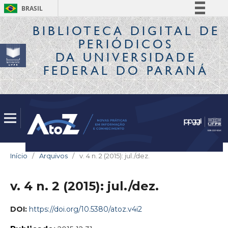
BRASIL
Simplifique!
BIBLIOTECA DIGITAL
DE
PERIÓDICOS
Comunica BR
DA UNIVERSIDADE
Participe
FEDERAL DO PARANÁ
Acesso à informação
Legislação
Canais
Início
/
Arquivos
/
v. 4 n. 2 (2015): jul./dez.
v. 4 n. 2 (2015): jul./dez.
DOI:
https://doi.org/10.5380/atoz.v4i2