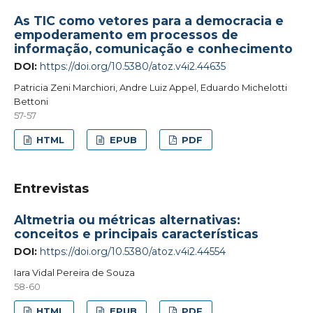
As TIC como vetores para a democracia e
empoderamento em processos de
informação, comunicação e conhecimento
DOI:
https://doi.org/10.5380/atoz.v4i2.44635
Patricia Zeni Marchiori, Andre Luiz Appel, Eduardo Michelotti
Bettoni
57-57
HTML
EPUB
PDF
Entrevistas
Altmetria ou métricas alternativas:
conceitos e principais características
DOI:
https://doi.org/10.5380/atoz.v4i2.44554
Iara Vidal Pereira de Souza
58-60
HTML
EPUB
PDF