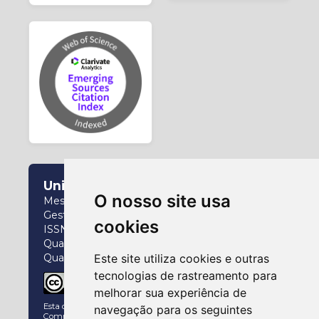
Universidade Federal do Paraná
O nosso site usa
Mestrado e Doutorado Interdisciplinar em
Gestão da Informação
cookies
ISSN: 2237-826X
Qualis (2017-2020): A4
Este site utiliza cookies e outras
Qualis (2021-2024): A2
tecnologias de rastreamento para
melhorar sua experiência de
Esta obra está licenciado com uma Licença
Creative
navegação para os seguintes
Commons Atribuição 4.0 Internacional
.