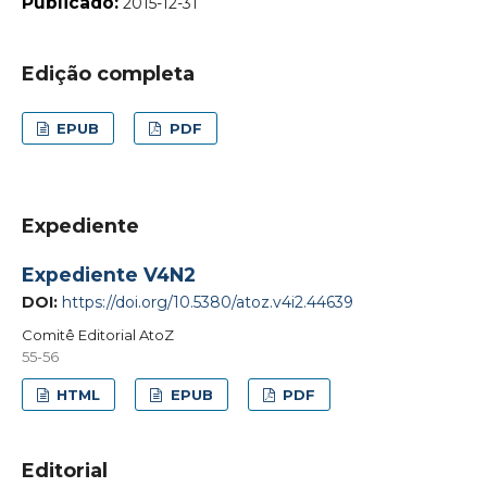
Publicado:
2015-12-31
Edição completa
EPUB
PDF
Expediente
Expediente V4N2
DOI:
https://doi.org/10.5380/atoz.v4i2.44639
Comitê Editorial AtoZ
55-56
HTML
EPUB
PDF
Editorial