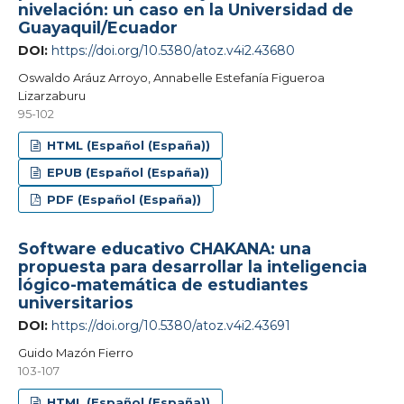
nivelación: un caso en la Universidad de
Guayaquil/Ecuador
DOI:
https://doi.org/10.5380/atoz.v4i2.43680
Oswaldo Aráuz Arroyo, Annabelle Estefanía Figueroa
Lizarzaburu
95-102
HTML (Español (España))
EPUB (Español (España))
PDF (Español (España))
Software educativo CHAKANA: una
propuesta para desarrollar la inteligencia
lógico-matemática de estudiantes
universitarios
DOI:
https://doi.org/10.5380/atoz.v4i2.43691
Guido Mazón Fierro
103-107
HTML (Español (España))