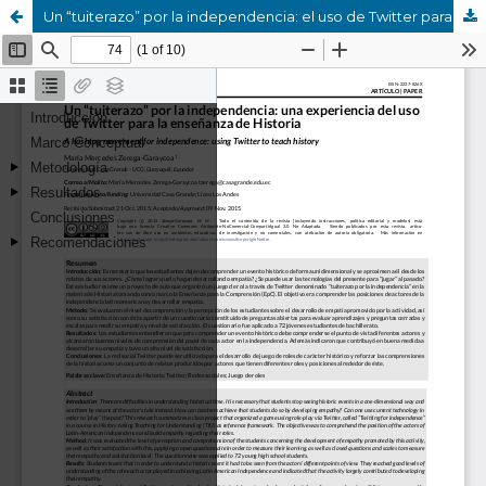
Un “tuiterazo” por la independencia: el uso de Twitter para la enseñanza de historia