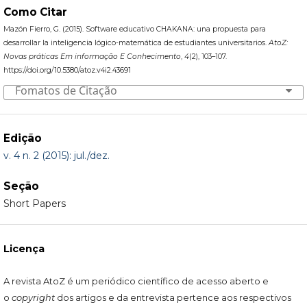
Como Citar
Mazón Fierro, G. (2015). Software educativo CHAKANA: una propuesta para
desarrollar la inteligencia lógico-matemática de estudiantes universitarios.
AtoZ:
Novas práticas Em informação E Conhecimento
,
4
(2), 103–107.
https://doi.org/10.5380/atoz.v4i2.43691
Fomatos de Citação
Edição
v. 4 n. 2 (2015): jul./dez.
Seção
Short Papers
Licença
A revista AtoZ é um periódico científico de acesso aberto e
o
copyright
dos artigos e da entrevista pertence aos respectivos