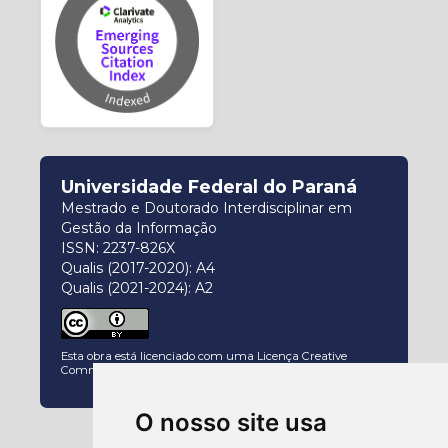
Universidade Federal do Paraná
Mestrado e Doutorado Interdisciplinar em
Gestão da Informação
ISSN: 2237-826X
Qualis (2017-2020): A4
Qualis (2021-2024): A2
Esta obra está licenciado com uma Licença
Creative
Commons Atribuição 4.0 Internacional
.
O nosso site usa