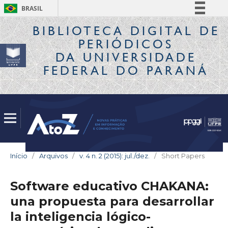
BRASIL
Simplifique!
BIBLIOTECA DIGITAL
DE
PERIÓDICOS
Comunica BR
DA UNIVERSIDADE
Participe
FEDERAL DO PARANÁ
Acesso à informação
Legislação
Canais
Início
/
Arquivos
/
v. 4 n. 2 (2015): jul./dez.
/
Short Papers
Software educativo CHAKANA:
una propuesta para desarrollar
la inteligencia lógico-