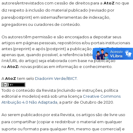
autores/entrevistados com cessão de direitos para a
AtoZ
no que
diz respeito à inclusão do material publicado (revisado por
pares/postprint) em sistemas/ferramentas de indexação,
agregadores ou curadores de conteúdo.
Os autores têm permissão e são encorajados a depositar seus
artigos em páginas pessoais, repositórios e/ou portais institucionais
antes (preprint) e após (postprint) a publicação na
AtoZ
. Solicita-se
apenas que, quando possível, a referência bibliográfica (incluindo o
link
/URL do artigo) seja elaborada com base na publicação
na
AtoZ:
novas práticas em informação e conhecimento.
A
AtoZ
tem selo
Diadorim Verde/IBICT
.
Todo o conteúdo da Revista (incluindo-se instruções, política
editorial e modelos) está sob uma licença
Creative Commons
Atribuição 4.0 Não Adaptada
, a partir de Outubro de 2020.
Ao serem publicados por esta Revista, os artigos são de livre uso
para compartilhar (copiar e redistribuir o material em qualquer
suporte ou formato para qualquer fim, mesmo que comercial) e