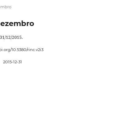
zembro
/dezembro
31/12/2015.
oi.org/10.5380/rinc.v2i3
:
2015-12-31