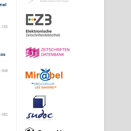
nel
1-135
tos
7-168
-182