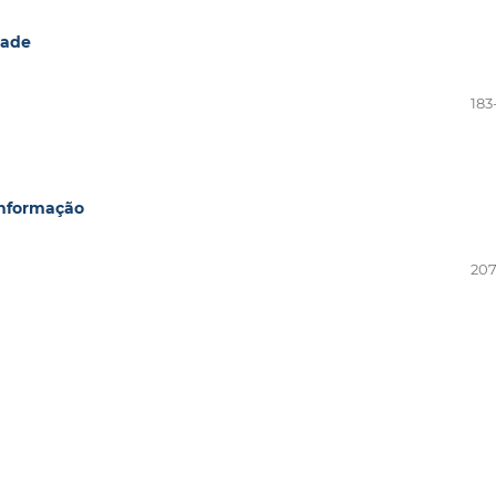
dade
183
 Informação
207