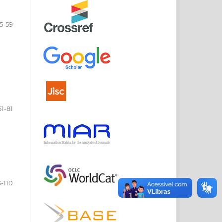
5-59
61-81
-110