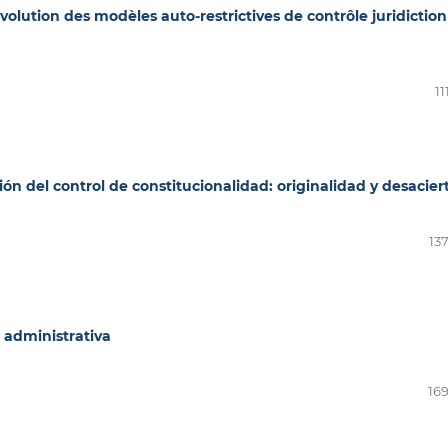
olution des modèles auto-restrictives de contrôle juridiction
11
n del control de constitucionalidad: originalidad y desacier
13
 administrativa
169