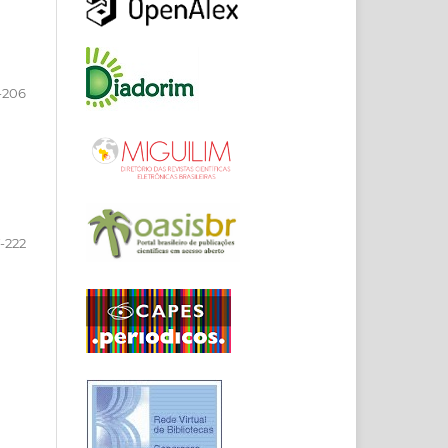
-206
-222