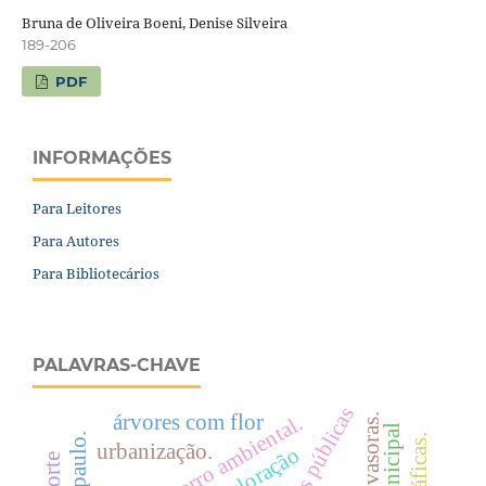
Bruna de Oliveira Boeni, Denise Silveira
189-206
PDF
INFORMAÇÕES
Para Leitores
Para Autores
Para Bibliotecários
PALAVRAS-CHAVE
árvores com flor
aterro ambiental.
urbanização.
valoração