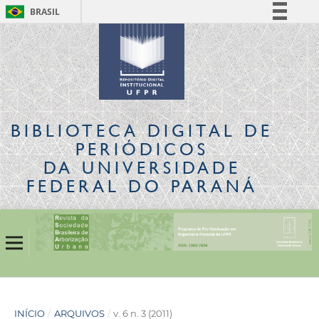
BRASIL
Simplifique!
Comunica BR
Participe
Acesso à informação
Legislação
BIBLIOTECA DIGITAL
DE
Canais
PERIÓDICOS
DA UNIVERSIDADE
FEDERAL DO PARANÁ
INÍCIO
/
ARQUIVOS
/
v. 6 n. 3 (2011)