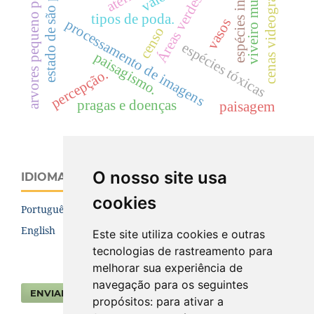
Áreas verdes públicas
espécies invasoras.
viveiro municipal
estado de são paulo.
cenas videográficas.
arvores pequeno porte
tipos de poda.
vasos
processamento de imagens
censo
espécies tóxicas
paisagismo.
percepção.
pragas e doenças
paisagem
O nosso site usa
IDIOMA
cookies
Português (Brasil)
English
Este site utiliza cookies e outras
tecnologias de rastreamento para
melhorar sua experiência de
navegação para os seguintes
ENVIAR SUBMISSÃO
propósitos:
para ativar a