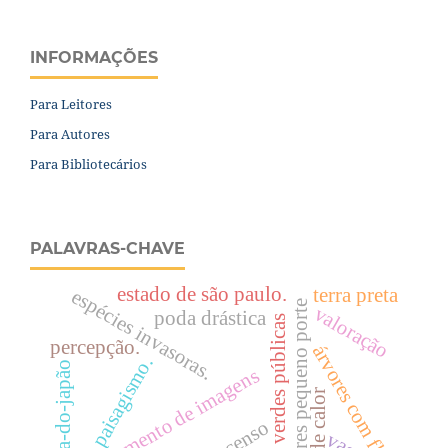
INFORMAÇÕES
Para Leitores
Para Autores
Para Bibliotecários
PALAVRAS-CHAVE
estado de são paulo.
terra preta
espécies invasoras.
arvores pequeno porte
valoração
poda drástica
Áreas verdes públicas
percepção.
árvores com flor
paisagismo.
uva-do-japão
processamento de imagens
ilhas de calor
censo