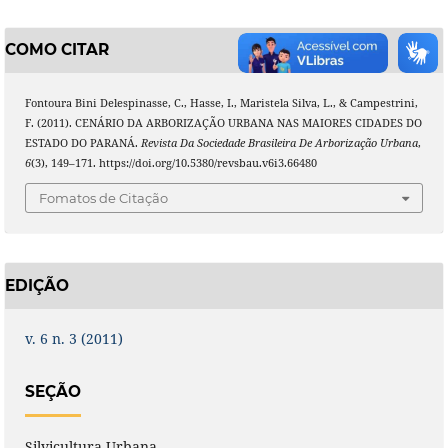
COMO CITAR
Fontoura Bini Delespinasse, C., Hasse, I., Maristela Silva, L., & Campestrini,
F. (2011). CENÁRIO DA ARBORIZAÇÃO URBANA NAS MAIORES CIDADES DO
ESTADO DO PARANÁ.
Revista Da Sociedade Brasileira De Arborização Urbana
,
6
(3), 149–171. https://doi.org/10.5380/revsbau.v6i3.66480
Fomatos de Citação
EDIÇÃO
v. 6 n. 3 (2011)
SEÇÃO
Silvicultura Urbana