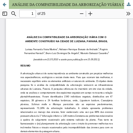
ANÁLISE DA COMPATIBILIDADE DA ARBORIZAÇÃO VIÁRIA COM O AMBIENTE CONSTRUÍDO NA CIDADE DE LUIZIANA, PARANÁ, BRASIL