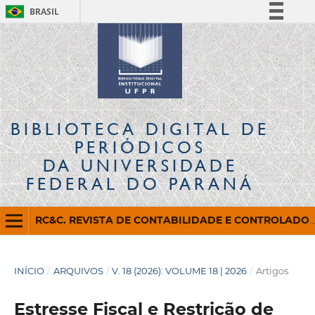
BRASIL
Simplifique!
Comunica BR
Participe
Acesso à informação
Legislação
BIBLIOTECA DIGITAL
DE
Canais
PERIÓDICOS
DA UNIVERSIDADE
FEDERAL DO PARANÁ
RC&C. REVISTA DE CONTABILIDADE E CONTROLADORIA
INÍCIO
/
ARQUIVOS
/
V. 18 (2026): VOLUME 18 | 2026
/
Artigos
Estresse Fiscal e Restrição de