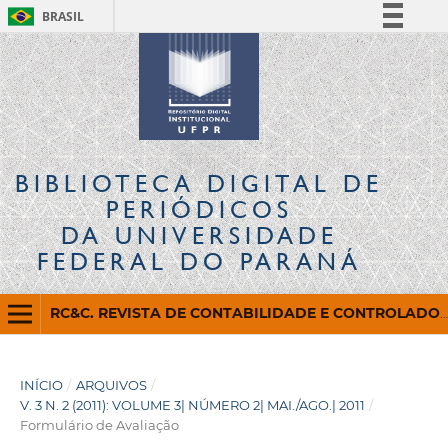
BRASIL
Simplifique!
Comunica BR
Participe
Acesso à informação
Legislação
BIBLIOTECA DIGITAL
DE
Canais
PERIÓDICOS
DA UNIVERSIDADE
FEDERAL DO PARANÁ
RC&C. REVISTA DE CONTABILIDADE E CONTROLADORIA
INÍCIO
/
ARQUIVOS
/
V. 3 N. 2 (2011): VOLUME 3| NÚMERO 2| MAI./AGO.| 2011
/
Formulário de Avaliação