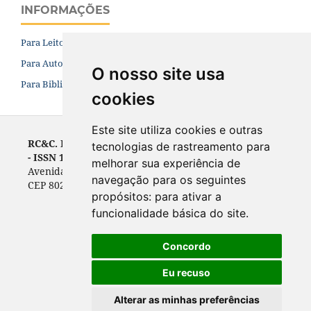
INFORMAÇÕES
Para Leitores
Para Autores
O nosso site usa
Para Bibliotecários
cookies
Este site utiliza cookies e outras
RC&C. Revista de Contabilidade e Controladoria
tecnologias de rastreamento para
- ISSN 1984-6266
melhorar sua experiência de
Avenida Prefeito Lothário Meissner, 632 - Campus III
navegação para os seguintes
CEP 80210-070, Curitiba, PR, Brasil
propósitos:
para ativar a
funcionalidade básica do site
.
Concordo
Eu recuso
Alterar as minhas preferências