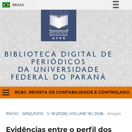
BRASIL
Simplifique!
Comunica BR
Participe
Acesso à informação
Legislação
BIBLIOTECA DIGITAL
DE
Canais
PERIÓDICOS
DA UNIVERSIDADE
FEDERAL DO PARANÁ
RC&C. REVISTA DE CONTABILIDADE E CONTROLADORIA
INÍCIO
/
ARQUIVOS
/
V. 18 (2026): VOLUME 18 | 2026
/
Artigos
Evidências entre o perfil dos