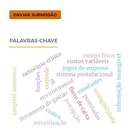
ENVIAR SUBMISSÃO
PALAVRAS-CHAVE
raciocínio crítico
custos fixos
informação intangível
custos variáveis
jogos de empresa
tangível-intensivo
controle
sistema postulacional
funções
estudantes
environmental
rtt.
fluxo de caixa
intangibilidade
ferramenta de gestão
postulados
percepção
custos.
terceirização