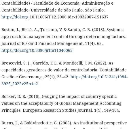
Contabilidade) - Faculdade de Economia, Administração e
Contabilidade, Universidade de São Paulo, São Paulo.
https://doi.org
10.11606/T.12.2006.tde-19032007-151637
Bostan, I., Bîrcă, A., Țurcanu, V. & Sandu, C. B. (2018). Systemic
app roach to management control through determining factors.
Journal of Riskand Financial Management, 11(4), 65.
https://doi.org/10.3390/jrfm11040065
Brescovici, S. J., Garrido, I. L. & Monticelli, J. M. (2022). As
capacidades geradoras de valor da controladoria. Contabilidade
Gestão e Governança, 25(1), 23–42.
https://doi.org/10.51341/1984-
3925_2022v25n1a2
Borker, D. R. (2016). Gauging the impact of country-specific
values on the acceptability of Global Management Accounting
Principles. European Research Studies Journal, 1(1), 149-164.
Burns, J., & Baldvinsdottir, G. (2005). An institutional perspective