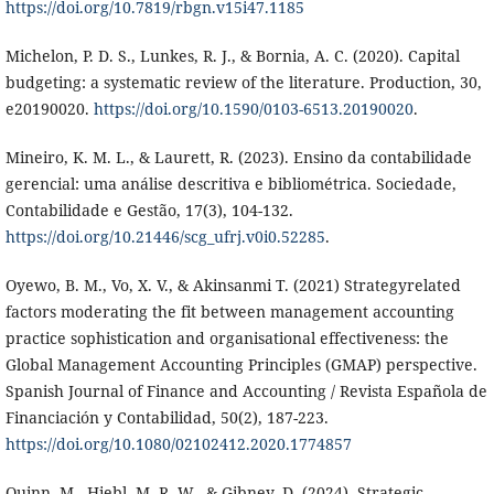
https://doi.org/10.7819/rbgn.v15i47.1185
Michelon, P. D. S., Lunkes, R. J., & Bornia, A. C. (2020). Capital
budgeting: a systematic review of the literature. Production, 30,
e20190020.
https://doi.org/10.1590/0103-6513.20190020
.
Mineiro, K. M. L., & Laurett, R. (2023). Ensino da contabilidade
gerencial: uma análise descritiva e bibliométrica. Sociedade,
Contabilidade e Gestão, 17(3), 104-132.
https://doi.org/10.21446/scg_ufrj.v0i0.52285
.
Oyewo, B. M., Vo, X. V., & Akinsanmi T. (2021) Strategyrelated
factors moderating the fit between management accounting
practice sophistication and organisational effectiveness: the
Global Management Accounting Principles (GMAP) perspective.
Spanish Journal of Finance and Accounting / Revista Española de
Financiación y Contabilidad, 50(2), 187-223.
https://doi.org/10.1080/02102412.2020.1774857
Quinn, M., Hiebl, M. R. W., & Gibney, D. (2024). Strategic