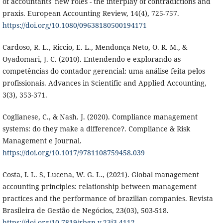
of accountants' new roles - the interplay of contradictions and
praxis. European Accounting Review, 14(4), 725-757.
https://doi.org/10.1080/09638180500194171
Cardoso, R. L., Riccio, E. L., Mendonça Neto, O. R. M., &
Oyadomari, J. C. (2010). Entendendo e explorando as
competências do contador gerencial: uma análise feita pelos
profissionais. Advances in Scientific and Applied Accounting,
3(3), 353-371.
Coglianese, C., & Nash. J. (2020). Compliance management
systems: do they make a difference?. Compliance & Risk
Management e Journal.
https://doi.org/10.1017/9781108759458.039
Costa, I. L. S, Lucena, W. G. L., (2021). Global management
accounting principles: relationship between management
practices and the performance of brazilian companies. Revista
Brasileira de Gestão de Negócios, 23(03), 503-518.
https://doi.org/10.7819/rbgn.v.23i3.4112