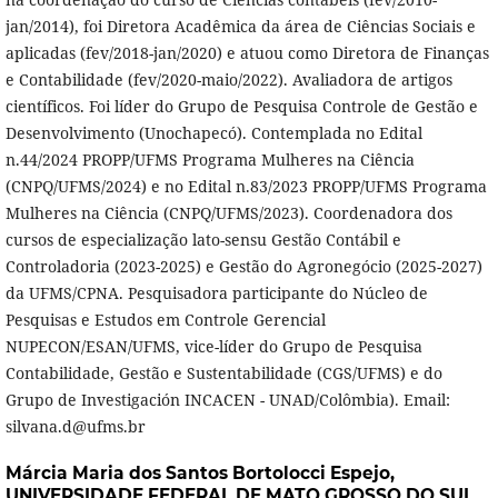
jan/2014), foi Diretora Acadêmica da área de Ciências Sociais e
aplicadas (fev/2018-jan/2020) e atuou como Diretora de Finanças
e Contabilidade (fev/2020-maio/2022). Avaliadora de artigos
científicos. Foi líder do Grupo de Pesquisa Controle de Gestão e
Desenvolvimento (Unochapecó). Contemplada no Edital
n.44/2024 PROPP/UFMS Programa Mulheres na Ciência
(CNPQ/UFMS/2024) e no Edital n.83/2023 PROPP/UFMS Programa
Mulheres na Ciência (CNPQ/UFMS/2023). Coordenadora dos
cursos de especialização lato-sensu Gestão Contábil e
Controladoria (2023-2025) e Gestão do Agronegócio (2025-2027)
da UFMS/CPNA. Pesquisadora participante do Núcleo de
Pesquisas e Estudos em Controle Gerencial
NUPECON/ESAN/UFMS, vice-líder do Grupo de Pesquisa
Contabilidade, Gestão e Sustentabilidade (CGS/UFMS) e do
Grupo de Investigación INCACEN - UNAD/Colômbia). Email:
silvana.d@ufms.br
Márcia Maria dos Santos Bortolocci Espejo,
UNIVERSIDADE FEDERAL DE MATO GROSSO DO SUL