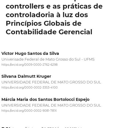
controllers e as práticas de
controladoria à luz dos
Princípios Globais de
Contabilidade Gerencial
Victor Hugo Santos da Silva
Univerisade Federal de Mato Grosso do Sul - UFMS
https://orcid.org/0009-0000-2762-6298
Silvana Dalmutt Kruger
UNIVERSIDADE FEDERAL DE MATO GROSSO DO SUL
https://orcid.org/0000-0002-3353-4100
Márcia Maria dos Santos Bortolocci Espejo
UNIVERSIDADE FEDERAL DE MATO GROSSO DO SUL
https://orcid.org/0000-0002-9081-781X