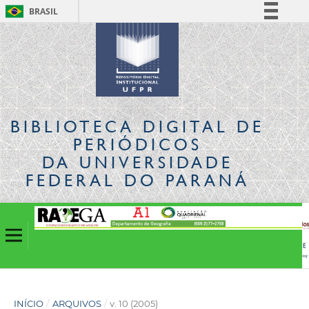
BRASIL
Simplifique!
Comunica BR
Participe
Acesso à informação
Legislação
BIBLIOTECA DIGITAL
DE
Canais
PERIÓDICOS
DA UNIVERSIDADE
FEDERAL DO PARANÁ
INÍCIO
/
ARQUIVOS
/
v. 10 (2005)