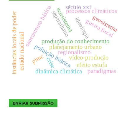
século xxi
saneamento básico
ecosistema
processos climáticos
separatismo
instâncias locais de poder
geosistema
ideologia
guerra fiscal
estado nacional
produção do conhecimento
poluição hídrica
planejamento urbano
regionalismo
pimc
vídeo-produção
crise
efeito estufa
paradigmas
dinâmica climática
ENVIAR SUBMISSÃO