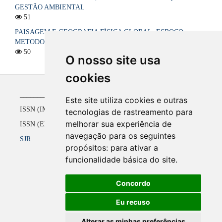
GESTÃO AMBIENTAL
51
PAISAGEM E GEOGRAFIA FÍSICA GLOBAL. ESBOÇO
METODOLÓGICO
50
O nosso site usa
cookies
_____________________________________________
Este site utiliza cookies e outras
ISSN (IMPRESSO) 1516-4136 até 2008
tecnologias de rastreamento para
melhorar sua experiência de
ISSN (ELETRÔNICO) 2177-2738 a partir de 2009
navegação para os seguintes
SJR
propósitos:
para ativar a
funcionalidade básica do site
.
Concordo
Eu recuso
Alterar as minhas preferências