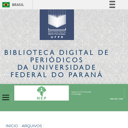
BRASIL
Simplifique!
Comunica BR
Participe
Acesso à informação
Legislação
BIBLIOTECA DIGITAL
DE
Canais
PERIÓDICOS
DA UNIVERSIDADE
FEDERAL DO PARANÁ
INÍCIO
/
ARQUIVOS
/