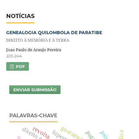
NOTÍCIAS
GENEALOGIA QUILOMBOLA DE PARATIBE
DIREITO À MEMÓRIA E À TERRA
Joao Paulo de Araujo Pereira
223-244
PDF
ENVIAR SUBMISSÃO
PALAVRAS-CHAVE
guarapuava.
revolta.
direito penal