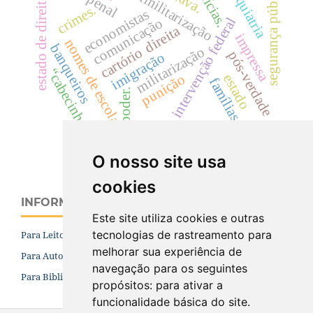
hipermilitarização
psiquiatria
polícias.
segurança pública
estado de direito
crimes.
economistas
intervenção federal
comunicação
direita
impressa
nomes de escolas.
banqueiros
militarização
cartório
pós-verdade
imigração
“cabecinha”
punição
estado
famílias.
poder.
militarização.
O nosso site usa
cookies
INFORMAÇÕES
Este site utiliza cookies e outras
tecnologias de rastreamento para
Para Leitores
melhorar sua experiência de
Para Autores
navegação para os seguintes
Para Bibliotecários
propósitos:
para ativar a
funcionalidade básica do site
.