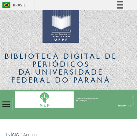
BRASIL
Simplifique!
Comunica BR
Participe
Acesso à informação
Legislação
BIBLIOTECA DIGITAL
DE
Canais
PERIÓDICOS
DA UNIVERSIDADE
FEDERAL DO PARANÁ
INÍCIO
/
Acesso