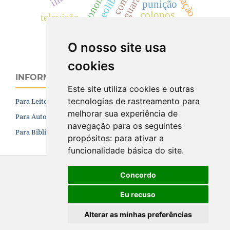
economistas
punição
colonos
televisão
militarização.
O nosso site usa
cookies
INFORMAÇÕES
Este site utiliza cookies e outras
tecnologias de rastreamento para
Para Leitores
melhorar sua experiência de
Para Autores
navegação para os seguintes
Para Bibliotecários
propósitos:
para ativar a
funcionalidade básica do site
.
Concordo
Eu recuso
Alterar as minhas preferências