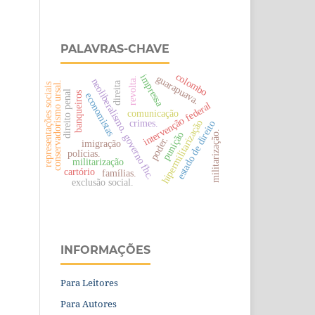
PALAVRAS-CHAVE
colombo
impressa
guarapuava.
revolta.
neoliberalismo. governo fhc.
conservadorismo ursal.
direita
representações sociais
direito penal
banqueiros
economistas
intervenção federal
comunicação
crimes.
hipermilitarização
estado de direito
militarização.
punição
poder.
imigração
polícias.
militarização
cartório
famílias.
exclusão social.
INFORMAÇÕES
Para Leitores
Para Autores