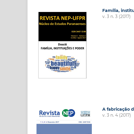
Família, insti
v. 3 n. 3 (2017)
A fabricação d
v. 3 n. 4 (2017)