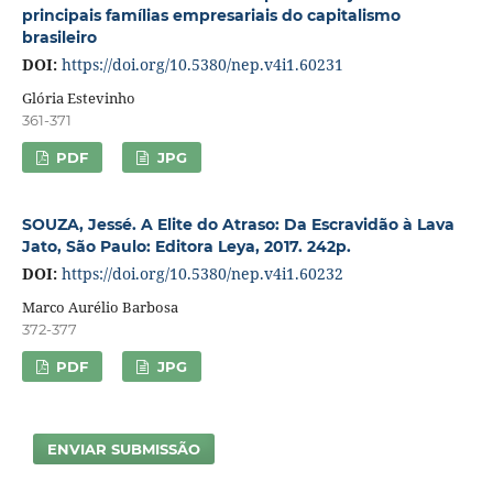
principais famílias empresariais do capitalismo
brasileiro
DOI:
https://doi.org/10.5380/nep.v4i1.60231
Glória Estevinho
361-371
PDF
JPG
SOUZA, Jessé. A Elite do Atraso: Da Escravidão à Lava
Jato, São Paulo: Editora Leya, 2017. 242p.
DOI:
https://doi.org/10.5380/nep.v4i1.60232
Marco Aurélio Barbosa
372-377
PDF
JPG
ENVIAR SUBMISSÃO