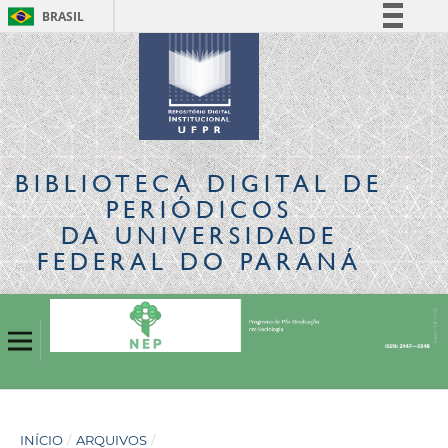
BRASIL
Simplifique!
Comunica BR
Participe
Acesso à informação
Legislação
BIBLIOTECA DIGITAL
DE
Canais
PERIÓDICOS
DA UNIVERSIDADE
FEDERAL DO PARANÁ
INÍCIO
/
ARQUIVOS
/