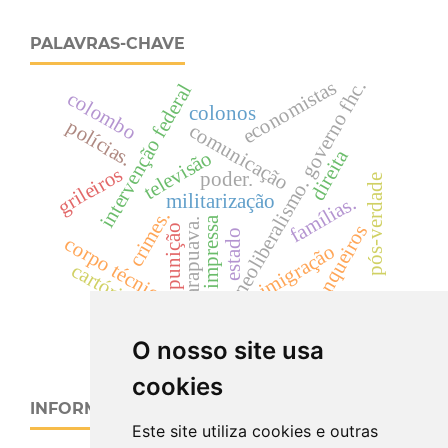
PALAVRAS-CHAVE
economistas
neoliberalismo. governo fhc.
intervenção federal
colombo
colonos
polícias.
comunicação
direita
televisão
grileiros
poder.
pós-verdade
militarização
famílias.
crimes.
impressa
guarapuava.
banqueiros
punição
estado
corpo técnico.
imigração
cartório
O nosso site usa
cookies
INFORMAÇÕES
Este site utiliza cookies e outras