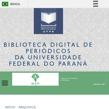
BRASIL
Simplifique!
Comunica BR
Participe
Acesso à informação
Legislação
BIBLIOTECA DIGITAL
DE
Canais
PERIÓDICOS
DA UNIVERSIDADE
FEDERAL DO PARANÁ
INÍCIO
/
ARQUIVOS
/