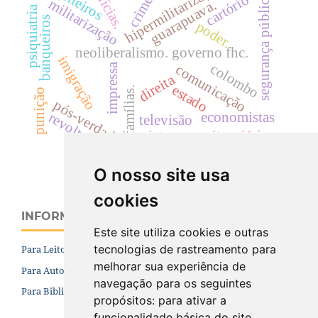
hipermilitarização
polícias.
grileiros
crimes.
cartório
segurança pública
militarização
guarapuava.
psiquiatria
banqueiros
poder.
neoliberalismo. governo fhc.
imigração
colombo
impressa
comunicação
direita
estado
famílias.
punição
pós-verdade
economistas
revolta.
televisão
sistema penitenciário
O nosso site usa
cookies
INFORMAÇÕES
Este site utiliza cookies e outras
tecnologias de rastreamento para
Para Leitores
melhorar sua experiência de
Para Autores
navegação para os seguintes
Para Bibliotecários
propósitos:
para ativar a
funcionalidade básica do site
.