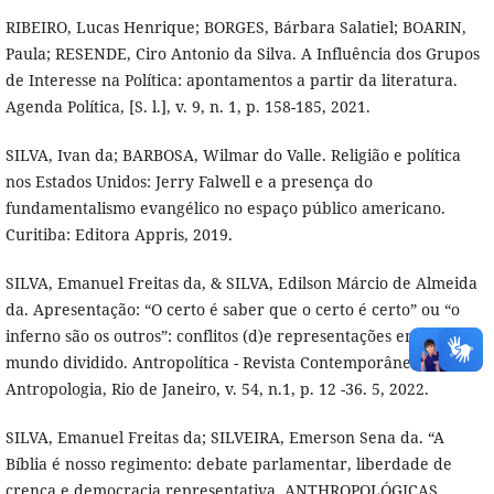
RIBEIRO, Lucas Henrique; BORGES, Bárbara Salatiel; BOARIN,
Paula; RESENDE, Ciro Antonio da Silva. A Influência dos Grupos
de Interesse na Política: apontamentos a partir da literatura.
Agenda Política, [S. l.], v. 9, n. 1, p. 158-185, 2021.
SILVA, Ivan da; BARBOSA, Wilmar do Valle. Religião e política
nos Estados Unidos: Jerry Falwell e a presença do
fundamentalismo evangélico no espaço público americano.
Curitiba: Editora Appris, 2019.
SILVA, Emanuel Freitas da, & SILVA, Edilson Márcio de Almeida
da. Apresentação: “O certo é saber que o certo é certo” ou “o
inferno são os outros”: conflitos (d)e representações em um
mundo dividido. Antropolítica - Revista Contemporânea De
Antropologia, Rio de Janeiro, v. 54, n.1, p. 12 -36. 5, 2022.
SILVA, Emanuel Freitas da; SILVEIRA, Emerson Sena da. “A
Bíblia é nosso regimento: debate parlamentar, liberdade de
crença e democracia representativa. ANTHROPOLÓGICAS,