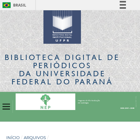
BRASIL
Simplifique!
Comunica BR
Participe
Acesso à informação
Legislação
BIBLIOTECA DIGITAL
DE
Canais
PERIÓDICOS
DA UNIVERSIDADE
FEDERAL DO PARANÁ
INÍCIO
/
ARQUIVOS
/