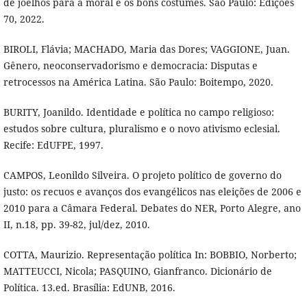
de joelhos para a moral e os bons costumes. São Paulo: Edições
70, 2022.
BIROLI, Flávia; MACHADO, Maria das Dores; VAGGIONE, Juan.
Gênero, neoconservadorismo e democracia: Disputas e
retrocessos na América Latina. São Paulo: Boitempo, 2020.
BURITY, Joanildo. Identidade e política no campo religioso:
estudos sobre cultura, pluralismo e o novo ativismo eclesial.
Recife: EdUFPE, 1997.
CAMPOS, Leonildo Silveira. O projeto político de governo do
justo: os recuos e avanços dos evangélicos nas eleições de 2006 e
2010 para a Câmara Federal. Debates do NER, Porto Alegre, ano
II, n.18, pp. 39-82, jul/dez, 2010.
COTTA, Maurizio. Representação política In: BOBBIO, Norberto;
MATTEUCCI, Nicola; PASQUINO, Gianfranco. Dicionário de
Política. 13.ed. Brasília: EdUNB, 2016.