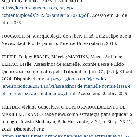
Segurança Pública, 2023. Disponível em:
https://forumseguranca.org.br/wp-
content/uploads/2023/07/anuario-2023.pdf
. Acesso em: 30 de
abr. 2025.
FOUCAULT, M. A arqueologia do saber. Trad. Luiz Felipe Baeta
Neves. 8.ed. Rio de Janeiro: Forense Universitária, 2013.
FREIRE, Felipe; BRASIL, Márcia; MARTINS, Marco Antônio;
LEITÃO, Leslie. Assassinos de Marielle, Ronnie Lessa e Élcio
Queiroz são condenados pelo Tribunal do Júri. G1, [S. l.], 31 out.
2024. Disponível em:
https://g1.globo.com/rj/rio-de-
janeiro/noticia/2024/10/31/assassinos-de-marielle-ronnie-lessa-e-
elcio-queiroz-sao-condenados.ghtml
. Acesso em: 29 abr. 2025.
FREITAS, Viviane Gonçalves. O DUPLO ANIQUILAMENTO DE
MARIELLE FRANCO: fake news como estratégia para liquidar o
inimigo. Revista Mediação, Belo Horizonte, v. 22, n. 30, p. 23-41,
2020. Disponível em:
https://revista.fumec.br/index.php/mediacao/article/view/7558
.