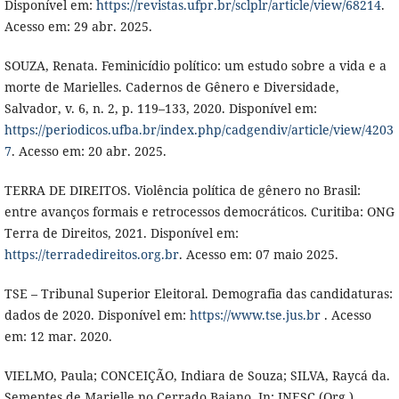
Disponível em:
https://revistas.ufpr.br/sclplr/article/view/68214
.
Acesso em: 29 abr. 2025.
SOUZA, Renata. Feminicídio político: um estudo sobre a vida e a
morte de Marielles. Cadernos de Gênero e Diversidade,
Salvador, v. 6, n. 2, p. 119–133, 2020. Disponível em:
https://periodicos.ufba.br/index.php/cadgendiv/article/view/4203
7
. Acesso em: 20 abr. 2025.
TERRA DE DIREITOS. Violência política de gênero no Brasil:
entre avanços formais e retrocessos democráticos. Curitiba: ONG
Terra de Direitos, 2021. Disponível em:
https://terradedireitos.org.br
. Acesso em: 07 maio 2025.
TSE – Tribunal Superior Eleitoral. Demografia das candidaturas:
dados de 2020. Disponível em:
https://www.tse.jus.br
. Acesso
em: 12 mar. 2020.
VIELMO, Paula; CONCEIÇÃO, Indiara de Souza; SILVA, Raycá da.
Sementes de Marielle no Cerrado Baiano. In: INESC (Org.).