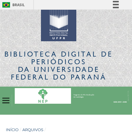
BRASIL
Simplifique!
Comunica BR
Participe
Acesso à informação
Legislação
BIBLIOTECA DIGITAL
DE
Canais
PERIÓDICOS
DA UNIVERSIDADE
FEDERAL DO PARANÁ
INÍCIO
/
ARQUIVOS
/