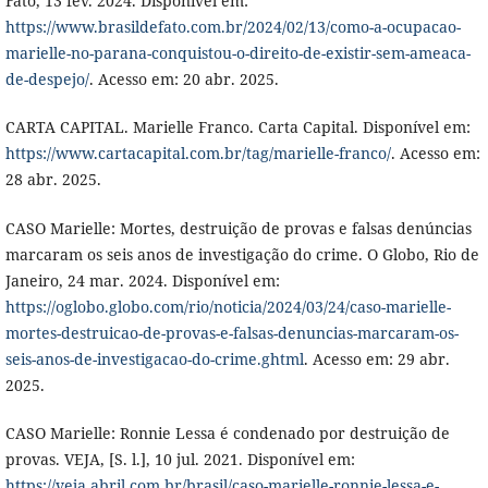
Fato, 13 fev. 2024. Disponível em:
https://www.brasildefato.com.br/2024/02/13/como-a-ocupacao-
marielle-no-parana-conquistou-o-direito-de-existir-sem-ameaca-
de-despejo/
. Acesso em: 20 abr. 2025.
CARTA CAPITAL. Marielle Franco. Carta Capital. Disponível em:
https://www.cartacapital.com.br/tag/marielle-franco/
. Acesso em:
28 abr. 2025.
CASO Marielle: Mortes, destruição de provas e falsas denúncias
marcaram os seis anos de investigação do crime. O Globo, Rio de
Janeiro, 24 mar. 2024. Disponível em:
https://oglobo.globo.com/rio/noticia/2024/03/24/caso-marielle-
mortes-destruicao-de-provas-e-falsas-denuncias-marcaram-os-
seis-anos-de-investigacao-do-crime.ghtml
. Acesso em: 29 abr.
2025.
CASO Marielle: Ronnie Lessa é condenado por destruição de
provas. VEJA, [S. l.], 10 jul. 2021. Disponível em:
https://veja.abril.com.br/brasil/caso-marielle-ronnie-lessa-e-