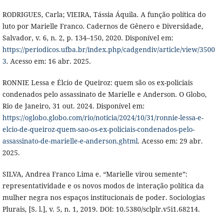
RODRIGUES, Carla; VIEIRA, Tássia Áquila. A função política do
luto por Marielle Franco. Cadernos de Gênero e Diversidade,
Salvador, v. 6, n. 2, p. 134–150, 2020. Disponível em:
https://periodicos.ufba.br/index.php/cadgendiv/article/view/3500
3
. Acesso em: 16 abr. 2025.
RONNIE Lessa e Élcio de Queiroz: quem são os ex-policiais
condenados pelo assassinato de Marielle e Anderson. O Globo,
Rio de Janeiro, 31 out. 2024. Disponível em:
https://oglobo.globo.com/rio/noticia/2024/10/31/ronnie-lessa-e-
elcio-de-queiroz-quem-sao-os-ex-policiais-condenados-pelo-
assassinato-de-marielle-e-anderson.ghtml
. Acesso em: 29 abr.
2025.
SILVA, Andrea Franco Lima e. “Marielle virou semente”:
representatividade e os novos modos de interação política da
mulher negra nos espaços institucionais de poder. Sociologias
Plurais, [S. l.], v. 5, n. 1, 2019. DOI: 10.5380/sclplr.v5i1.68214.