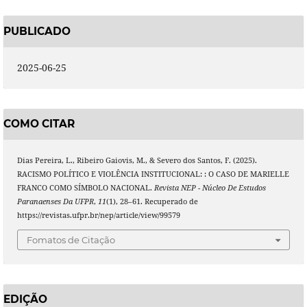
PUBLICADO
2025-06-25
COMO CITAR
Dias Pereira, L., Ribeiro Gaiovis, M., & Severo dos Santos, F. (2025).
RACISMO POLÍTICO E VIOLÊNCIA INSTITUCIONAL: : O CASO DE MARIELLE
FRANCO COMO SÍMBOLO NACIONAL.
Revista NEP - Núcleo De Estudos
Paranaenses Da UFPR
,
11
(1), 28–61. Recuperado de
https://revistas.ufpr.br/nep/article/view/99579
Fomatos de Citação
EDIÇÃO