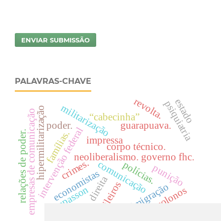
ENVIAR SUBMISSÃO
PALAVRAS-CHAVE
revolta.
estado
psiquiatria
militarização
hipermilitarização
empresas de comunicação
“cabecinha”
poder.
guarapuava.
intervenção federal
famílias.
relações de poder.
impressa
corpo técnico.
neoliberalismo. governo fhc.
crimes.
comunicação
polícias.
punição
economistas
direita
grileiros
imigração
strapasson
colonos