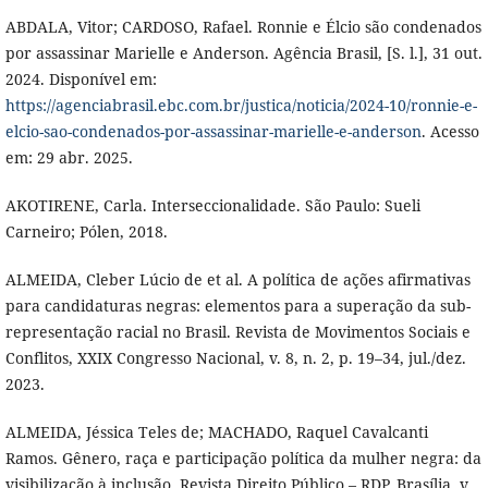
ABDALA, Vitor; CARDOSO, Rafael. Ronnie e Élcio são condenados
por assassinar Marielle e Anderson. Agência Brasil, [S. l.], 31 out.
2024. Disponível em:
https://agenciabrasil.ebc.com.br/justica/noticia/2024-10/ronnie-e-
elcio-sao-condenados-por-assassinar-marielle-e-anderson
. Acesso
em: 29 abr. 2025.
AKOTIRENE, Carla. Interseccionalidade. São Paulo: Sueli
Carneiro; Pólen, 2018.
ALMEIDA, Cleber Lúcio de et al. A política de ações afirmativas
para candidaturas negras: elementos para a superação da sub-
representação racial no Brasil. Revista de Movimentos Sociais e
Conflitos, XXIX Congresso Nacional, v. 8, n. 2, p. 19–34, jul./dez.
2023.
ALMEIDA, Jéssica Teles de; MACHADO, Raquel Cavalcanti
Ramos. Gênero, raça e participação política da mulher negra: da
visibilização à inclusão. Revista Direito Público – RDP, Brasília, v.