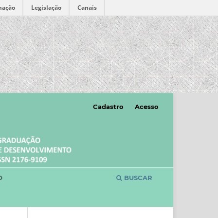
mação
Legislação
Canais
Cadastro
Acesso
O
BUSCAR