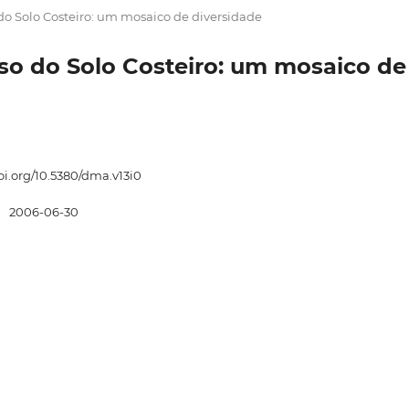
 do Solo Costeiro: um mosaico de diversidade
Uso do Solo Costeiro: um mosaico de
doi.org/10.5380/dma.v13i0
:
2006-06-30