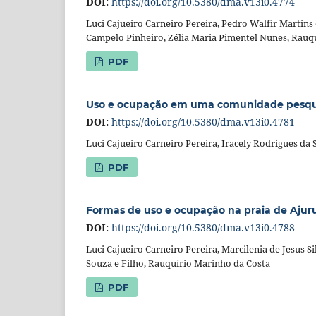
DOI:
https://doi.org/10.5380/dma.v13i0.4774
Luci Cajueiro Carneiro Pereira, Pedro Walfir Martins 
Campelo Pinheiro, Zélia Maria Pimentel Nunes, Rauq
PDF
Uso e ocupação em uma comunidade pesqueir
DOI:
https://doi.org/10.5380/dma.v13i0.4781
Luci Cajueiro Carneiro Pereira, Iracely Rodrigues da
PDF
Formas de uso e ocupação na praia de Ajurut
DOI:
https://doi.org/10.5380/dma.v13i0.4788
Luci Cajueiro Carneiro Pereira, Marcilenia de Jesus S
Souza e Filho, Rauquírio Marinho da Costa
PDF