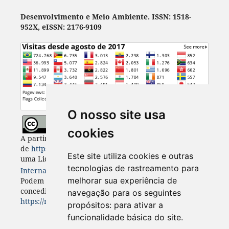
Desenvolvimento e Meio Ambiente. ISSN: 1518-
952X, eISSN: 2176-9109
O nosso site usa
cookies
A partir de 2023, Desenvolvimento e Meio Ambiente
de
https://revistas.ufpr.br/made
está licenciada com
Este site utiliza cookies e outras
uma Licença
Creative Commons - Atribuição 4.0
tecnologias de rastreamento para
Internacional
. CC BY 4.0
melhorar sua experiência de
Podem estar disponíveis autorizações adicionais às
concedidas no âmbito desta licença em
navegação para os seguintes
https://revistas.ufpr.br/made/about
.
propósitos:
para ativar a
funcionalidade básica do site
.