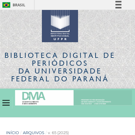
BRASIL
Simplifique!
Comunica BR
Participe
Acesso à informação
Legislação
BIBLIOTECA DIGITAL
DE
Canais
PERIÓDICOS
DA UNIVERSIDADE
FEDERAL DO PARANÁ
INÍCIO
/
ARQUIVOS
/
v. 65 (2025)