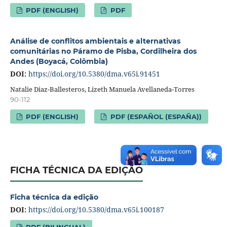
PDF (ENGLISH)
PDF
Análise de conflitos ambientais e alternativas
comunitárias no Páramo de Pisba, Cordilheira dos
Andes (Boyacá, Colômbia)
DOI:
https://doi.org/10.5380/dma.v65i.91451
Natalie Diaz-Ballesteros, Lizeth Manuela Avellaneda-Torres
90-112
PDF (ENGLISH)
PDF (ESPAÑOL (ESPAÑA))
FICHA TÉCNICA DA EDIÇÃO
Ficha técnica da edição
DOI:
https://doi.org/10.5380/dma.v65i.100187
PDF (BILINGUAL)