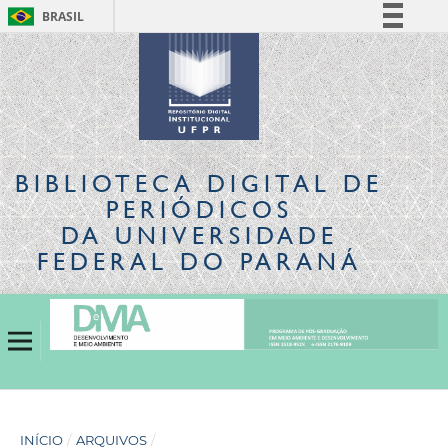
BRASIL
Simplifique!
Comunica BR
Participe
Acesso à informação
Legislação
BIBLIOTECA DIGITAL
DE
Canais
PERIÓDICOS
DA UNIVERSIDADE
FEDERAL DO PARANÁ
INÍCIO
/
ARQUIVOS
/