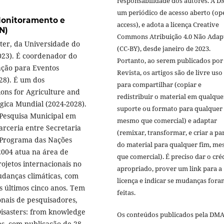
responsabilidade dos autores. A D
um periódico de acesso aberto (op
Monitoramento e
access), e adota a licença Creative
N)
Commons Atribuição 4.0 Não Adap
ter, da Universidade do
(CC-BY), desde janeiro de 2023.
023). É coordenador do
Portanto, ao serem publicados por
ação para Eventos
Revista, os artigos são de livre uso
28). É um dos
para compartilhar (copiar e
ons for Agriculture and
redistribuir o material em qualque
ica Mundial (2024-2028).
suporte ou formato para qualquer 
 Pesquisa Municipal em
mesmo que comercial) e adaptar
arceria entre Secretaria
(remixar, transformar, e criar a par
o Programa das Nações
do material para qualquer fim, m
004 atua na área de
que comercial). É preciso dar o cré
ojetos internacionais no
apropriado, prover um link para a
udanças climáticas, com
licença e indicar se mudanças fora
os últimos cinco anos. Tem
feitas.
nais de pesquisadores,
Disasters: from knowledge
Os conteúdos publicados pela DMA
ses, com publicação de 28