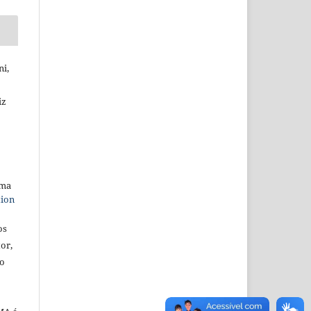
ni,
iz
uma
tion
os
or,
ão