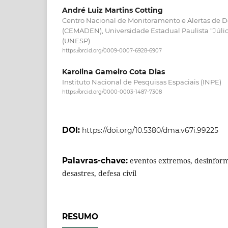
André Luiz Martins Cotting
Centro Nacional de Monitoramento e Alertas de D
(CEMADEN), Universidade Estadual Paulista “Júlio
(UNESP)
https://orcid.org/0009-0007-6928-6907
Karolina Gameiro Cota Dias
Instituto Nacional de Pesquisas Espaciais (INPE)
https://orcid.org/0000-0003-1487-7308
DOI:
https://doi.org/10.5380/dma.v67i.99225
Palavras-chave:
eventos extremos, desinform
desastres, defesa civil
RESUMO