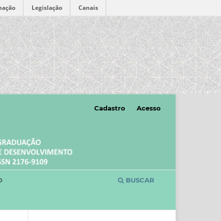
mação
Legislação
Canais
Cadastro
Acesso
O
BUSCAR