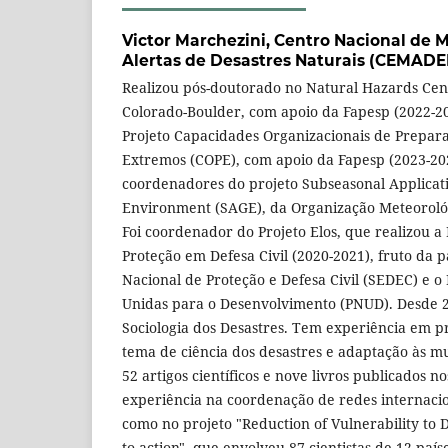
Victor Marchezini,
Centro Nacional de 
Alertas de Desastres Naturais (CEMADE
Realizou pós-doutorado no Natural Hazards Cen
Colorado-Boulder, com apoio da Fapesp (2022-2
Projeto Capacidades Organizacionais de Prepar
Extremos (COPE), com apoio da Fapesp (2023-20
coordenadores do projeto Subseasonal Applicati
Environment (SAGE), da Organização Meteorológ
Foi coordenador do Projeto Elos, que realizou a
Proteção em Defesa Civil (2020-2021), fruto da p
Nacional de Proteção e Defesa Civil (SEDEC) e 
Unidas para o Desenvolvimento (PNUD). Desde 2
Sociologia dos Desastres. Tem experiência em pr
tema de ciência dos desastres e adaptação às m
52 artigos científicos e nove livros publicados n
experiência na coordenação de redes internacio
como no projeto "Reduction of Vulnerability to 
to action", que envolveu 87 cientistas de 12 paí