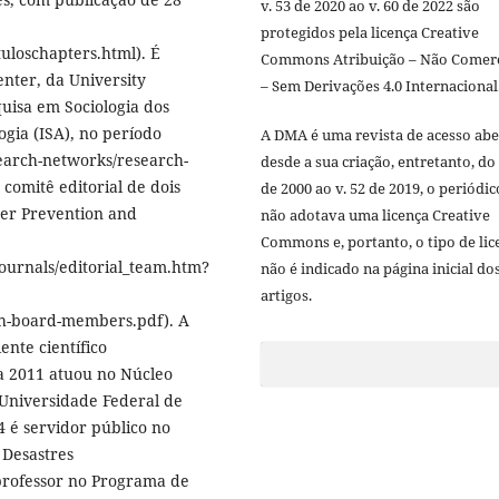
v. 53 de 2020 ao v. 60 de 2022 são
protegidos pela licença Creative
uloschapters.html). É
Commons Atribuição – Não Comerc
nter, da University
– Sem Derivações 4.0 Internacional
uisa em Sociologia dos
ogia (ISA), no período
A DMA é uma revista de acesso abe
search-networks/research-
desde a sua criação, entretanto, do 
 comitê editorial de dois
de 2000 ao v. 52 de 2019, o periódic
ster Prevention and
não adotava uma licença Creative
Commons e, portanto, o tipo de lic
ournals/editorial_team.htm?
não é indicado na página inicial do
artigos.
enh-board-members.pdf). A
ente científico
4 a 2011 atuou no Núcleo
 Universidade Federal de
 é servidor público no
 Desastres
professor no Programa de