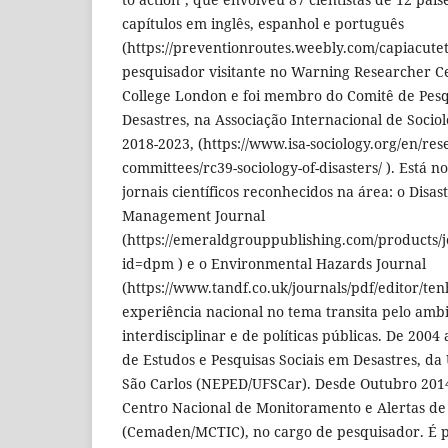
capítulos em inglês, espanhol e português
(https://preventionroutes.weebly.com/capiacutet
pesquisador visitante no Warning Researcher Ce
College London e foi membro do Comitê de Pesq
Desastres, na Associação Internacional de Sociol
2018-2023, (https://www.isa-sociology.org/en/re
committees/rc39-sociology-of-disasters/ ). Está no
jornais científicos reconhecidos na área: o Disa
Management Journal
(https://emeraldgrouppublishing.com/products/j
id=dpm ) e o Environmental Hazards Journal
(https://www.tandf.co.uk/journals/pdf/editor/t
experiência nacional no tema transita pelo ambi
interdisciplinar e de políticas públicas. De 200
de Estudos e Pesquisas Sociais em Desastres, da
São Carlos (NEPED/UFSCar). Desde Outubro 2014
Centro Nacional de Monitoramento e Alertas de
(Cemaden/MCTIC), no cargo de pesquisador. É 