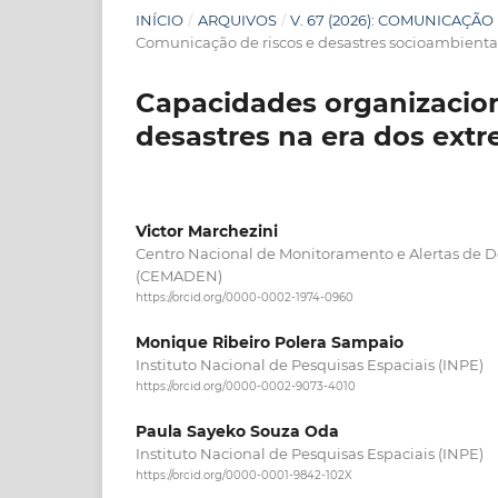
INÍCIO
/
ARQUIVOS
/
V. 67 (2026): COMUNICAÇÃ
Comunicação de riscos e desastres socioambienta
Capacidades organizacion
desastres na era dos ext
Victor Marchezini
Centro Nacional de Monitoramento e Alertas de D
(CEMADEN)
https://orcid.org/0000-0002-1974-0960
Monique Ribeiro Polera Sampaio
Instituto Nacional de Pesquisas Espaciais (INPE)
https://orcid.org/0000-0002-9073-4010
Paula Sayeko Souza Oda
Instituto Nacional de Pesquisas Espaciais (INPE)
https://orcid.org/0000-0001-9842-102X