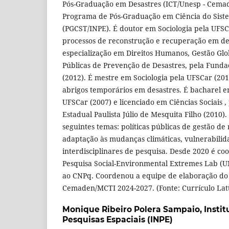
Pós-Graduação em Desastres (ICT/Unesp - Cema
Programa de Pós-Graduação em Ciência do Sist
(PGCST/INPE). É doutor em Sociologia pela UFSC
processos de reconstrução e recuperação em de
especialização em Direitos Humanos, Gestão Globa
Públicas de Prevenção de Desastres, pela Funda
(2012). É mestre em Sociologia pela UFSCar (201
abrigos temporários em desastres. É bacharel em
UFSCar (2007) e licenciado em Ciências Sociais ,
Estadual Paulista Júlio de Mesquita Filho (2010)
seguintes temas: políticas públicas de gestão de 
adaptação às mudanças climáticas, vulnerabilid
interdisciplinares de pesquisa. Desde 2020 é c
Pesquisa Social-Environmental Extremes Lab (UN
ao CNPq. Coordenou a equipe de elaboração do 
Cemaden/MCTI 2024-2027. (Fonte: Currículo Lat
Monique Ribeiro Polera Sampaio,
Insti
Pesquisas Espaciais (INPE)