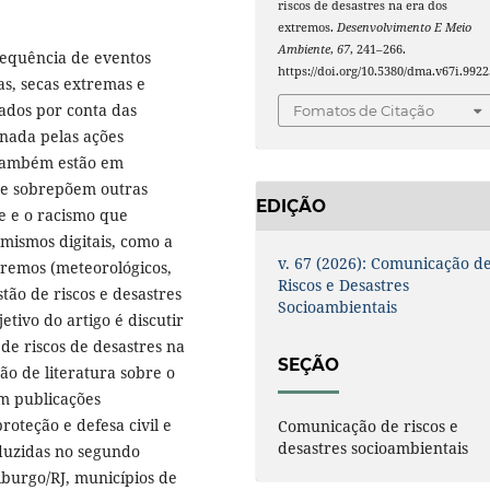
riscos de desastres na era dos
extremos.
Desenvolvimento E Meio
Ambiente
,
67
, 241–266.
requência de eventos
https://doi.org/10.5380/dma.v67i.9922
s, secas extremas e
cados por conta das
Fomatos de Citação
onada pelas ações
 também estão em
se sobrepõem outras
EDIÇÃO
e e o racismo que
mismos digitais, como a
v. 67 (2026): Comunicação d
tremos (meteorológicos,
Riscos e Desastres
stão de riscos e desastres
Socioambientais
tivo do artigo é discutir
de riscos de desastres na
SEÇÃO
são de literatura sobre o
m publicações
oteção e defesa civil e
Comunicação de riscos e
desastres socioambientais
nduzidas no segundo
burgo/RJ, municípios de