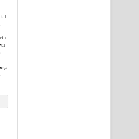
ial
.
rto
v.1
o
ença
s