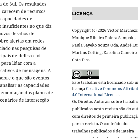
 do Sul. Os resultados
il carecem de recursos
LICENÇA
 capacidades de
insuficientes no que diz
Copyright (c) 2026 Victor Marchezi
novos desafios de
Monique Ribeiro Polera Sampaio,
obre alertas em redes
Paula Sayeko Souza Oda, André Lu
ciado nas pesquisas de
Martins Cotting, Karolina Gameiro
pais de defesa civil
Cota Dias
 para lidar com a
icativos de mensagens. A
obre o que são eventos
Este trabalho está licenciado sob 
 analisar as capacidades
licença
Creative Commons Attribu
ementação dos planos de
4.0 International License
.
 cenários de intersecção
Os Direitos Autorais sobre trabalh
publicados nesta revista são do aut
com direitos de primeira publicaç
para a revista. O conteúdo dos
trabalhos publicados é de inteira