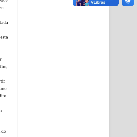
MA é
en
tada
 esta
r
fim,
tir
esmo
dito
m
 do