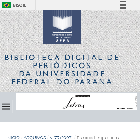
BRASIL
Simplifique!
Comunica BR
Participe
Acesso à informação
Legislação
BIBLIOTECA DIGITAL
DE
Canais
PERIÓDICOS
DA UNIVERSIDADE
FEDERAL DO PARANÁ
INÍCIO
/
ARQUIVOS
/
V. 73 (2007)
/
Estudos Linguísticos