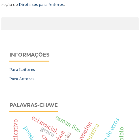
seção de
Diretrizes para Autores
.
INFORMAÇÕES
Para Leitores
Para Autores
PALAVRAS-CHAVE
osman lins
existencial.
correção de erros
interpretation
genre
lisboa