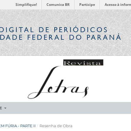
Simplifique!
Comunica BR
Participe
Acesso à infor
DIGITAL
DE PERIÓDICOS
IDADE FEDERAL DO PARANÁ
RE
EM FÚRIA - PARTE II
/
Resenha de Obra