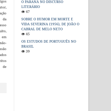
igos
O PARANÁ NO DISCURSO
LITERÁRIO
utor,
47
ação
SOBRE O HUMOR EM MORTE E
e da
VIDA SEVERINA (1956), DE JOÃO O
esso
CABRAL DE MELO NETO
uito,
45
, em
OS ESTUDOS DE PORTUGUÊS NO
não-
BRASIL
ssão
39
cados
itos
o de