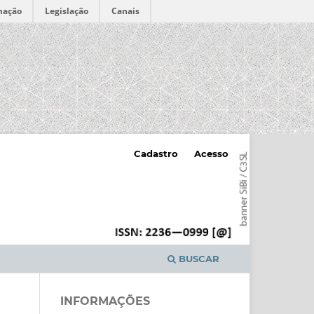
mação
Legislação
Canais
Cadastro
Acesso
BUSCAR
INFORMAÇÕES