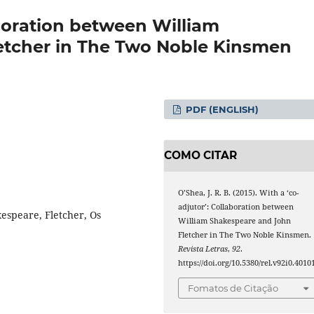
aboration between William
etcher in The Two Noble Kinsmen
PDF (ENGLISH)
COMO CITAR
O’Shea, J. R. B. (2015). With a ‘co-
adjutor’: Collaboration between
espeare, Fletcher, Os
William Shakespeare and John
Fletcher in The Two Noble Kinsmen.
Revista Letras
,
92
.
https://doi.org/10.5380/rel.v92i0.4010
Fomatos de Citação