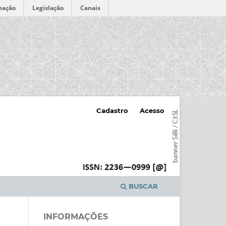
mação
Legislação
Canais
Cadastro
Acesso
BUSCAR
INFORMAÇÕES