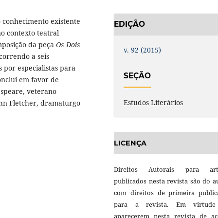
 o conhecimento existente
EDIÇÃO
o contexto teatral
omposição da peça
Os Dois
v. 92 (2015)
correndo a seis
por especialistas para
SEÇÃO
conclui em favor de
espeare, veterano
Estudos Literários
hn Fletcher, dramaturgo
LICENÇA
Direitos Autorais para art
publicados nesta revista são do a
com direitos de primeira public
para a revista. Em virtud
aparecerem nesta revista de ac