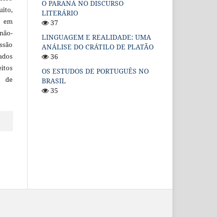
O PARANÁ NO DISCURSO
uito,
LITERÁRIO
, em
37
não-
LINGUAGEM E REALIDADE: UMA
ssão
ANÁLISE DO CRÁTILO DE PLATÃO
cados
36
itos
OS ESTUDOS DE PORTUGUÊS NO
o de
BRASIL
35