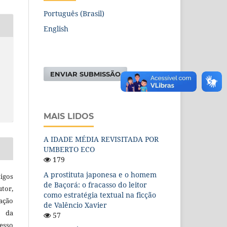
Português (Brasil)
English
ENVIAR SUBMISSÃO
MAIS LIDOS
A IDADE MÉDIA REVISITADA POR
UMBERTO ECO
179
A prostituta japonesa e o homem
igos
de Baçorá: o fracasso do leitor
utor,
como estratégia textual na ficção
ação
de Valêncio Xavier
e da
57
esso