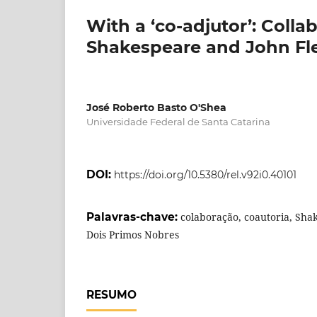
With a ‘co-adjutor’: Coll
Shakespeare and John Fl
José Roberto Basto O'Shea
Universidade Federal de Santa Catarina
DOI:
https://doi.org/10.5380/rel.v92i0.40101
Palavras-chave:
colaboração, coautoria, Shak
Dois Primos Nobres
RESUMO