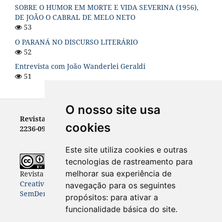
SOBRE O HUMOR EM MORTE E VIDA SEVERINA (1956),
DE JOÃO O CABRAL DE MELO NETO
53
O PARANÁ NO DISCURSO LITERÁRIO
52
Entrevista com João Wanderlei Geraldi
51
O nosso site usa
Revista Letras - ISSN 0100-0888 (versão impressa) e
cookies
2236-0999 (versão eletrônica)
Este site utiliza cookies e outras
tecnologias de rastreamento para
melhorar sua experiência de
Revista Letras
está licenciada com uma Licença
Creative Commons Atribuição-NãoComercial-
navegação para os seguintes
SemDerivações 4.0 Internacional
.
propósitos:
para ativar a
funcionalidade básica do site
.