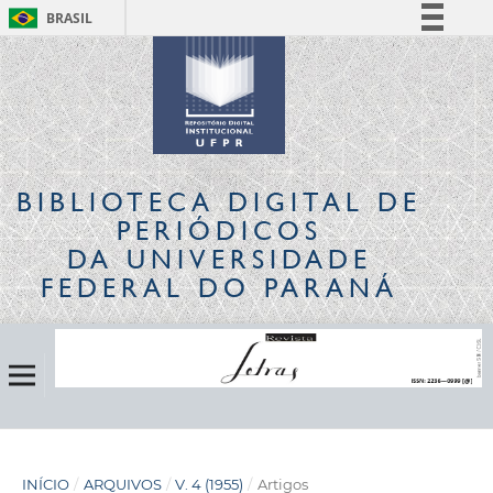
BRASIL
Simplifique!
Comunica BR
Participe
Acesso à informação
Legislação
BIBLIOTECA DIGITAL
DE
Canais
PERIÓDICOS
DA UNIVERSIDADE
FEDERAL DO PARANÁ
INÍCIO
/
ARQUIVOS
/
V. 4 (1955)
/
Artigos