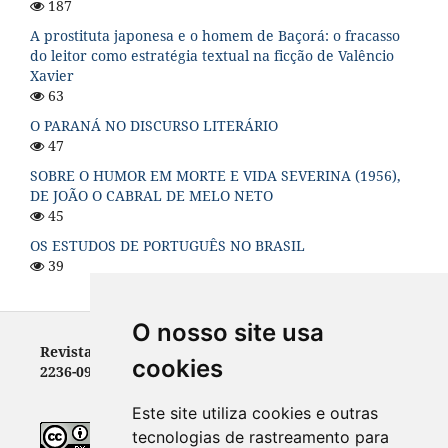
187
A prostituta japonesa e o homem de Baçorá: o fracasso
do leitor como estratégia textual na ficção de Valêncio
Xavier
63
O PARANÁ NO DISCURSO LITERÁRIO
47
SOBRE O HUMOR EM MORTE E VIDA SEVERINA (1956),
DE JOÃO O CABRAL DE MELO NETO
45
OS ESTUDOS DE PORTUGUÊS NO BRASIL
39
O nosso site usa
Revista Letras - ISSN 0100-0888 (versão impressa) e
cookies
2236-0999 (versão eletrônica)
Este site utiliza cookies e outras
tecnologias de rastreamento para