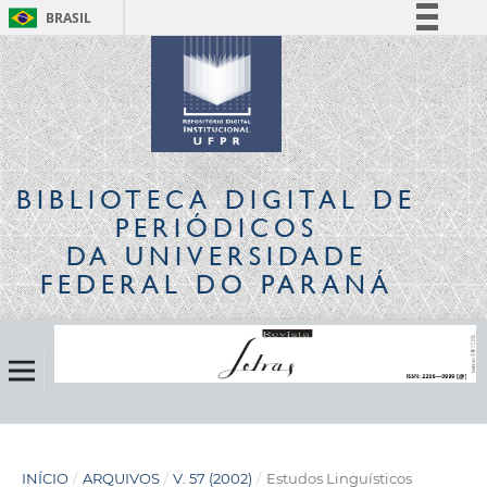
BRASIL
Simplifique!
Comunica BR
Participe
Acesso à informação
Legislação
BIBLIOTECA DIGITAL
DE
Canais
PERIÓDICOS
DA UNIVERSIDADE
FEDERAL DO PARANÁ
INÍCIO
/
ARQUIVOS
/
V. 57 (2002)
/
Estudos Linguísticos