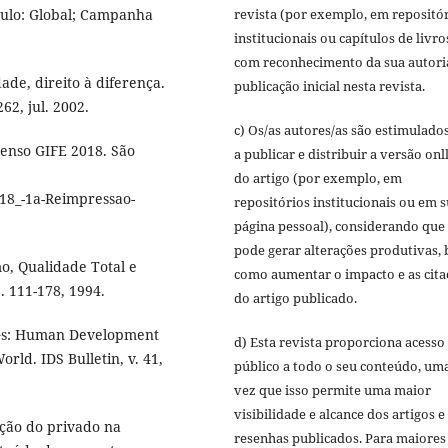
revista (por exemplo, em repositó
aulo: Global; Campanha
institucionais ou capítulos de livro
com reconhecimento da sua autori
dade, direito à diferença.
publicação inicial nesta revista.
62, jul. 2002.
c) Os/as autores/as são estimulado
enso GIFE 2018. São
a publicar e distribuir a versão onl
do artigo (por exemplo, em
018_-1a-Reimpressao-
repositórios institucionais ou em 
página pessoal), considerando que 
pode gerar alterações produtivas,
mo, Qualidade Total e
como aumentar o impacto e as cita
p. 111-178, 1994.
do artigo publicado.
Gs: Human Development
d) Esta revista proporciona acesso
ld. IDS Bulletin, v. 41,
público a todo o seu conteúdo, um
vez que isso permite uma maior
visibilidade e alcance dos artigos e
ação do privado na
resenhas publicados. Para maiores