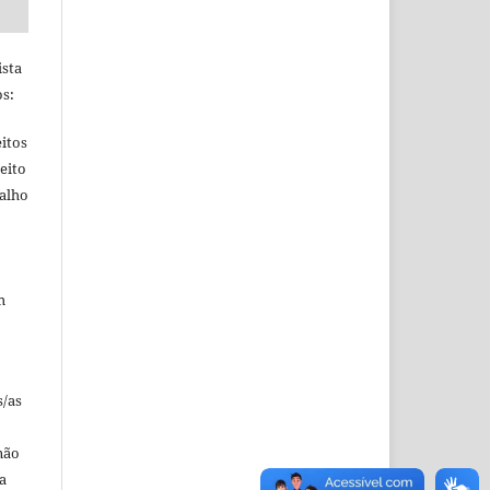
ista
s:
itos
eito
balho
m
s/as
não
a