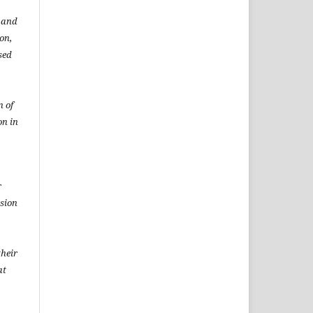
t and
ion,
sed
n of
on in
r
rsion
heir
at