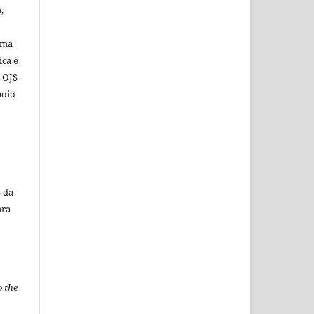
,
ema
ica e
o OJS
poio
 da
ara
o the