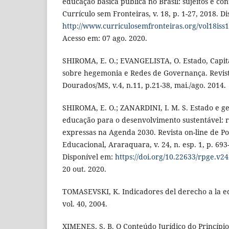
educação básica pública no Brasil: sujeitos e co
Currículo sem Fronteiras, v. 18, p. 1-27, 2018. D
http://www.curriculosemfronteiras.org/vol18iss1
Acesso em: 07 ago. 2020.
SHIROMA, E. O.; EVANGELISTA, O. Estado, Capita
sobre hegemonia e Redes de Governança. Revist
Dourados/MS, v.4, n.11, p.21-38, mai./ago. 2014.
SHIROMA, E. O.; ZANARDINI, I. M. S. Estado e 
educação para o desenvolvimento sustentável: 
expressas na Agenda 2030. Revista on-line de Pol
Educacional, Araraquara, v. 24, n. esp. 1, p. 693
Disponível em:
https://doi.org/10.22633/rpge.v2
20 out. 2020.
TOMASEVSKI, K. Indicadores del derecho a la ed
vol. 40, 2004.
XIMENES, S. B. O Conteúdo Jurídico do Princípio