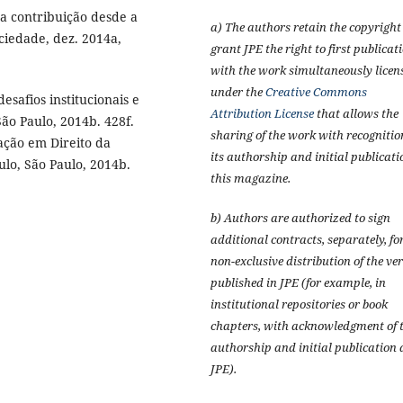
a contribuição desde a
a) The authors retain the copyrigh
ciedade, dez. 2014a,
grant JPE the right to first publicat
with the work simultaneously licen
under the
Creative Commons
safios institucionais e
Attribution License
that allows the
ão Paulo, 2014b. 428f.
sharing of the work with recognitio
ção em Direito da
its authorship and initial publicati
lo, São Paulo, 2014b.
this magazine.
b) Authors are authorized to sign
additional contracts, separately, fo
non-exclusive distribution of the ve
published in JPE (for example, in
institutional repositories or book
chapters, with acknowledgment of t
authorship and initial publication 
JPE).