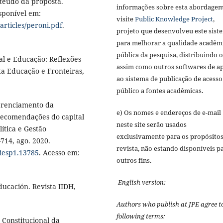
nteúdo da proposta.
informações sobre esta abordagem
isponível em:
visite
Public Knowledge Project
,
articles/peroni.pdf
.
projeto que desenvolveu este sist
para melhorar a qualidade acadêm
pública da pesquisa, distribuindo 
l e Educação: Reflexões
assim como outros softwares de a
a Educação e Fronteiras,
ao sistema de publicação de acesso
público a fontes acadêmicas.
gerenciamento da
e) Os nomes e endereços de e-mail
recomendações do capital
neste site serão usados
ítica e Gestão
exclusivamente para os propósitos
-714, ago. 2020.
revista, não estando disponíveis p
4iesp1.13785
. Acesso em:
outros fins.
English version:
ucación. Revista IIDH,
Authors who publish at JPE agree t
following terms:
 Constitucional da