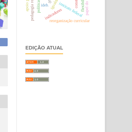
papel do diretor
flexibilização
igualdade
instituto federal
ideb.
indicadores
reorganização curricular
EDIÇÃO ATUAL