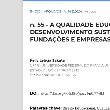
INÍCIO
/
ARQUIVOS
/
V. 14 (2020)
/
Artigos
n. 55 - A QUALIDADE ED
DESENVOLVIMENTO SUSTE
FUNDAÇÕES E EMPRESAS 
Kelly Letícia Sakata
UFPR - UNIVERSIDADE FEDERAL DO PARANÁ UN
ESTADUAL DO CENTRO OESTE
http://orcid.org/0000-0003-4176-0412
DOI:
https://doi.org/10.5380/jpe.v14i0.77483
Palavras-chave:
Direito Educacional, Qualid