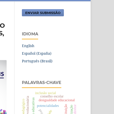
ENVIAR SUBMISSÃO
 O
S,
IDIOMA
English
Español (España)
Português (Brasil)
PALAVRAS-CHAVE
inclusão social
conselho escolar
pedagogia revolucionária
políticas educativas
desigualdade educacional
apoio pedagógico
potencialidades
constituição
proap