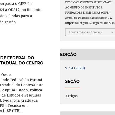
DESENVOLVIMENTO SUSTENTÁVEL
perpassa o GIFE é a
AO GRUPO DE INSTITUTOS,
DS4 à ODS17, no fomento
FUNDAÇÕES E EMPRESAS (GIFE).
são voltadas para a
Jornal De Políticas Educacionais
,
14
.
da gestão.
https://doi.org/10.5380/jpe.v14i0.7748
Fomatos de Citação
EDIÇÃO
ADE FEDERAL DO
STADUAL DO CENTRO
v. 14 (2020)
- Oeste
idade Federal do Paraná
SEÇÃO
Estadual do Centro-Oeste
esquisa Estado, Política
de Estudos e Pesquisas
Artigos
R). Pedagoga graduada
EPG). Técnica em
i - SP (ITB).