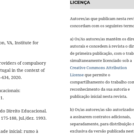
LICENÇA
Autores/as que publicam nesta rev
concordam com os seguintes termo
a) Os/As autores/as mantêm os dire
n, VA, Institute for
autorais e concedem à revista o dir
de primeira publicação, com o tra
simultaneamente licenciado sob a
providers of compulsory
Creative Commons Attribution
ugal in the context of
License
que permite o
0-434, 2020.
compartilhamento do trabalho co
reconhecimento da sua autoria e
ucacionais:
publicação inicial nesta revista.
1.
b) Os/as autores/as são autorizado
o Direito Educacional.
a assinarem contratos adicionais,
175-188, jul./dez. 1993.
separadamente, para distribuição 
exclusiva da versão publicada nest
ade inicial: rumo à