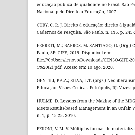
educação pública de qualidade no Brasil. São P
Nacional pelo Direito à Educação, 2007.
CURY, C. R. J. Direito à educação: direito à igual
Cadernos de Pesquisa, São Paulo, n. 116, p. 245-2
FERRETI, M.; BARROS, M. SANTIAGO, G. (Org.) C
Paulo, SP: GIFE, 2019. Disponível em:
file:///C:/Users/lenovo/Downloads/CENSO-GIFE-2
1%20(2).pdf. Acesso em: 10 ago. 2020.
GENTILI, P.A.A.; SILVA, T.T. (orgs.) Neoliberalis
Educação: Visões Críticas. Petrópolis, RJ: Vozes: 
HULME, D. Lessons from the Making of the MD
Meets Results-based Management in an Unfair Wor
n. 1, p. 15-25, 2010.
PERONI, V. M. V. Múltiplas formas de materializ