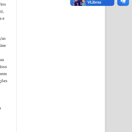
rios
s),
a e
s/as
line
sua
isso
 bem
ções
a