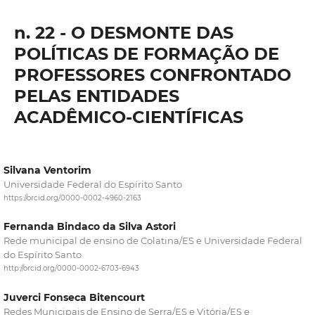
n. 22 - O DESMONTE DAS
POLÍTICAS DE FORMAÇÃO DE
PROFESSORES CONFRONTADO
PELAS ENTIDADES
ACADÊMICO-CIENTÍFICAS
Silvana Ventorim
Universidade Federal do Espírito Santo
https://orcid.org/0000-0002-4960-2163
Fernanda Bindaco da Silva Astori
Rede municipal de ensino de Colatina/ES e Universidade Federal
do Espírito Santo
http://orcid.org/0000-0002-6703-6943
Juverci Fonseca Bitencourt
Redes Municipais de Ensino de Serra/ES e Vitória/ES e