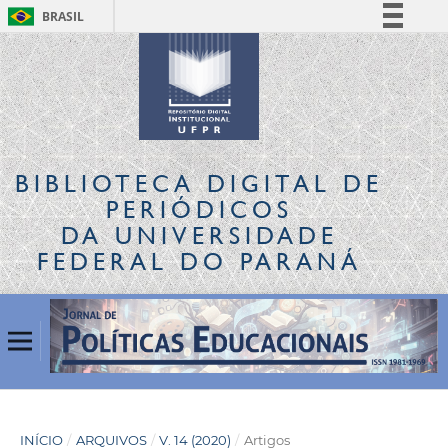
BRASIL
Simplifique!
Comunica BR
Participe
Acesso à informação
Legislação
BIBLIOTECA DIGITAL
DE
Canais
PERIÓDICOS
DA UNIVERSIDADE
FEDERAL DO PARANÁ
INÍCIO
/
ARQUIVOS
/
V. 14 (2020)
/
Artigos