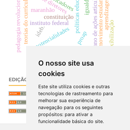
políticas educativas
seleção de diretores
plano de ações articuladas
pedagogia revolucionária
igualdade
indicadores
movimento estudantil
aprendizagem
teorias do currículo
maranhão
constituição
flexibilização
instituto federal
ideb.
potencialidades
proap
desregulamentação
O nosso site usa
cookies
EDIÇÃO ATUAL
Este site utiliza cookies e outras
tecnologias de rastreamento para
melhorar sua experiência de
navegação para os seguintes
propósitos:
para ativar a
funcionalidade básica do site
.