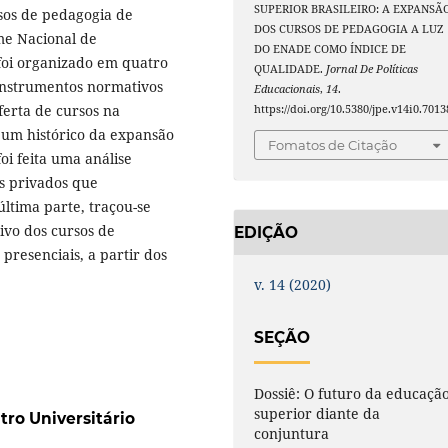
SUPERIOR BRASILEIRO: A EXPANSÃ
sos de pedagogia de
DOS CURSOS DE PEDAGOGIA A LUZ
me Nacional de
DO ENADE COMO ÍNDICE DE
foi organizado em quatro
QUALIDADE.
Jornal De Políticas
s instrumentos normativos
Educacionais
,
14
.
erta de cursos na
https://doi.org/10.5380/jpe.v14i0.7013
e um histórico da expansão
Fomatos de Citação
foi feita uma análise
es privados que
ltima parte, traçou-se
vo dos cursos de
EDIÇÃO
resenciais, a partir dos
v. 14 (2020)
SEÇÃO
Dossiê: O futuro da educaçã
superior diante da
tro Universitário
conjuntura