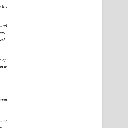
o the
t and
ion,
sed
n of
on in
r
rsion
heir
at