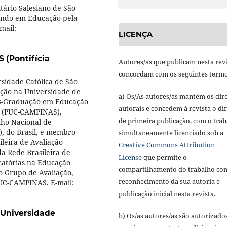
tário Salesiano de São
rando em Educação pela
mail:
LICENÇA
(Pontifícia
Autores/as que publicam nesta rev
concordam com os seguintes termo
rsidade Católica de São
ção na Universidade de
a) Os/As autores/as mantêm os dire
Pós-Graduação em Educação
autorais e concedem à revista o dir
as (PUC-CAMPINAS),
de primeira publicação, com o tra
lho Nacional de
), do Brasil, e membro
simultaneamente licenciado sob a
ileira de Avaliação
Creative Commons Attribution
a Rede Brasileira de
License
que permite o
icatórias na Educação
compartilhamento do trabalho co
 Grupo de Avaliação,
reconhecimento da sua autoria e
PUC-CAMPINAS. E-mail:
publicação inicial nesta revista.
 Universidade
b) Os/as autores/as são autorizado