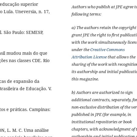
 educação superior
Authors who publish at JPE agree t
 Lula. Uneversia, n. 17,
following terms:
a) The authors retain the copyrigh
l. São Paulo: SEMESP,
grant JPE the right to first publicat
with the work simultaneously licen
under the
Creative Commons
asil mudou mais do que
Attribution License
that allows the
ões nas classes CDE. Rio
sharing of the work with recognitio
its authorship and initial publicati
this magazine.
icas de expansão da
rasileira de Educação. V.
b) Authors are authorized to sign
additional contracts, separately, fo
non-exclusive distribution of the ve
os e práticas. Campinas:
published in JPE (for example, in
institutional repositories or book
chapters, with acknowledgment of t
ON, L. M. C. Uma análise
authorship and initial publication 