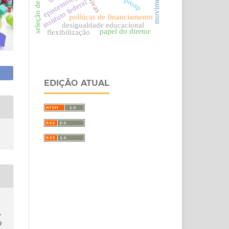
seleção de diretores
epistemologia
proap
instituto federal
políticas de financiamento
desigualdade educacional
papel do diretor
flexibilização
EDIÇÃO ATUAL
A
O