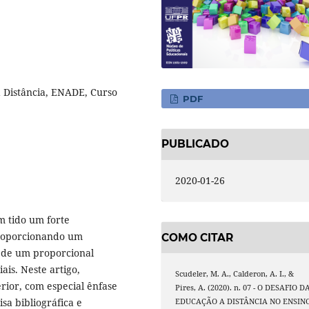
 Distância, ENADE, Curso
PDF
PUBLICADO
2020-01-26
m tido um forte
proporcionando um
COMO CITAR
 de um proporcional
ais. Neste artigo,
Scudeler, M. A., Calderon, A. I., &
rior, com especial ênfase
Pires, A. (2020). n. 07 - O DESAFIO D
sa bibliográfica e
EDUCAÇÃO A DISTÂNCIA NO ENSIN