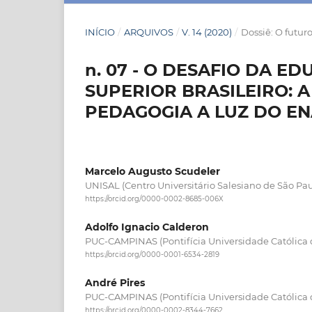
INÍCIO
/
ARQUIVOS
/
V. 14 (2020)
/
Dossiê: O futur
n. 07 - O DESAFIO DA E
SUPERIOR BRASILEIRO: 
PEDAGOGIA A LUZ DO E
Marcelo Augusto Scudeler
UNISAL (Centro Universitário Salesiano de São Pau
https://orcid.org/0000-0002-8685-006X
Adolfo Ignacio Calderon
PUC-CAMPINAS (Pontifícia Universidade Católica
https://orcid.org/0000-0001-6534-2819
André Pires
PUC-CAMPINAS (Pontifícia Universidade Católica
https://orcid.org/0000-0002-8344-7662