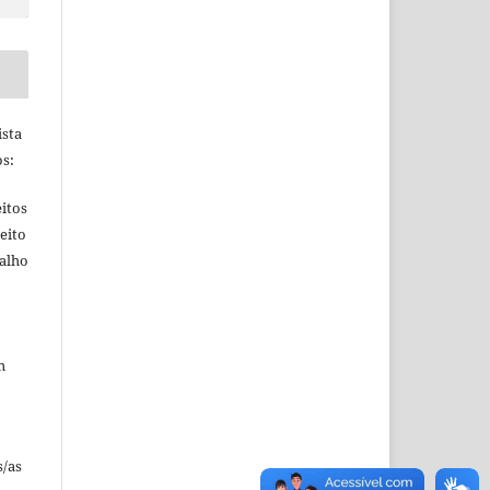
ista
s:
itos
eito
balho
m
s/as