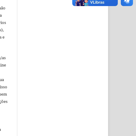
não
a
rios
s),
a e
s/as
line
sua
isso
 bem
ções
a