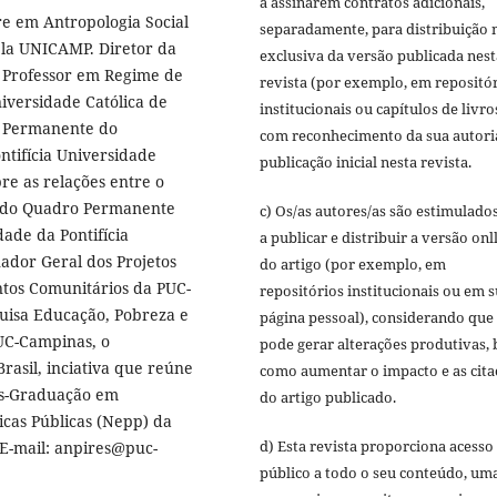
a assinarem contratos adicionais,
e em Antropologia Social
separadamente, para distribuição 
la UNICAMP. Diretor da
exclusiva da versão publicada nest
. Professor em Regime de
revista (por exemplo, em repositó
iversidade Católica de
institucionais ou capítulos de livro
o Permanente do
com reconhecimento da sua autori
tifícia Universidade
publicação inicial nesta revista.
re as relações entre o
r do Quadro Permanente
c) Os/as autores/as são estimulado
ade da Pontifícia
a publicar e distribuir a versão onl
ador Geral dos Projetos
do artigo (por exemplo, em
ntos Comunitários da PUC-
repositórios institucionais ou em 
uisa Educação, Pobreza e
página pessoal), considerando que 
UC-Campinas, o
pode gerar alterações produtivas,
Brasil, inciativa que reúne
como aumentar o impacto e as cita
ós-Graduação em
do artigo publicado.
cas Públicas (Nepp) da
d) Esta revista proporciona acesso
E-mail: anpires@puc-
público a todo o seu conteúdo, um