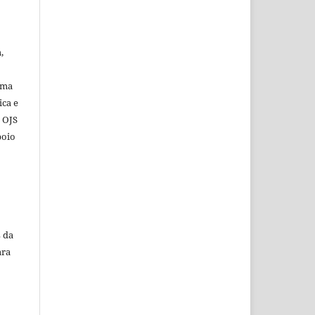
,
ema
ica e
o OJS
poio
 da
ara