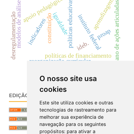
apoio pedagógico
aprendizagem
políticas educativas
modelos de análise.
plano de ações articuladas
igualdade
desregulamentação
constituição
instituto federal
indicadores
proap
ideb.
políticas de financiamento
reorganização curricular
O nosso site usa
cookies
EDIÇÃO ATUAL
Este site utiliza cookies e outras
tecnologias de rastreamento para
melhorar sua experiência de
navegação para os seguintes
propósitos:
para ativar a