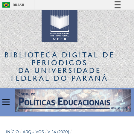
BRASIL
Simplifique!
Comunica BR
Participe
Acesso à informação
Legislação
BIBLIOTECA DIGITAL
DE
Canais
PERIÓDICOS
DA UNIVERSIDADE
FEDERAL DO PARANÁ
INÍCIO
/
ARQUIVOS
/
V. 14 (2020)
/