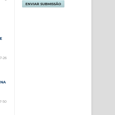
ENVIAR SUBMISSÃO
E
7-26
 NA
7-50