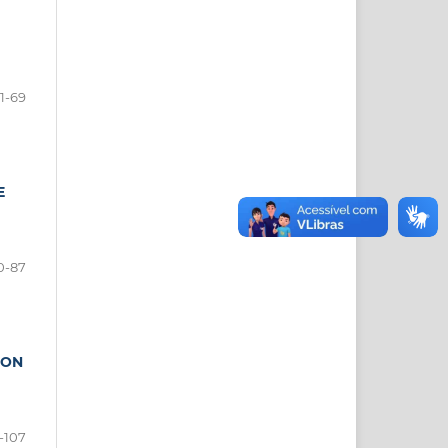
1-69
E
0-87
SON
-107